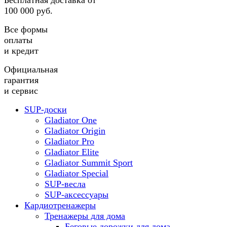
Бесплатная доставка от
100 000 руб.
Все формы
оплаты
и кредит
Официальная
гарантия
и сервис
SUP-доски
Gladiator One
Gladiator Origin
Gladiator Pro
Gladiator Elite
Gladiator Summit Sport
Gladiator Special
SUP-весла
SUP-аксессуары
Кардиотренажеры
Тренажеры для дома
Беговые дорожки для дома