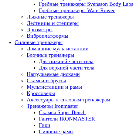
Гребные тренажеры Svensson Body Labs
Гребные тренажеры WaterRower
Лыжные тренажеры
Лестницы и степперы
Эргометры
Виброплатформы
Силовые тренажеры
Домашние мультистанции
Блочные тренажеры
Для нижней части тела
Для верхней части тела
Нагружаемые дисками
Скамьи и брусья
Мультистанции и рамы
Кроссоверы
Аксессуары к силовым тренажерам
Тренажеры Ironmaster
Скамья Super Bench
Гантели IRONMASTER
Гири
Силовые рамы