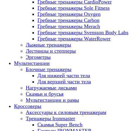
Гребные тренажеры CardioPower
Гребные тренажеры Sole Fitness
Гребные тренажеры Oxygen
Гребные тренажеры Carbon
Гребные тренажеры Merach
Гребные тренажеры Svensson Body Labs
Гребные тренажеры WaterRower
Лыжные тренажеры
Лестницы и степперы
Эргометры
Мультистанции
Блочные тренажеры
Для нижней части тела
Для верхней части тела
Нагружаемые дисками
Скамьи и брусья
Мультистанции и рамы
Кроссоверы
Аксессуары к силовым тренажерам
Тренажеры Ironmaster
Скамья Super Bench
Гантели IRONMASTER