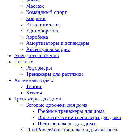
Массаж
Командный спорт
Коврики
Йога и пилатес
Единоборства
Аэробика
Амортизаторы и эспандеры
Аксессуары кардио
Аренда тренажеров
Пилатес
Реформеры
Тренажеры для растяжки
Активный отдых
Теннис
Батуты
Тренажеры для дома
Беговые дорожки для дома
Гребные тренажеры для дома
Эллиптические тренажеры для дома
Велотренажеры для дома
FluidPowerZone тренажеры для фитнеса