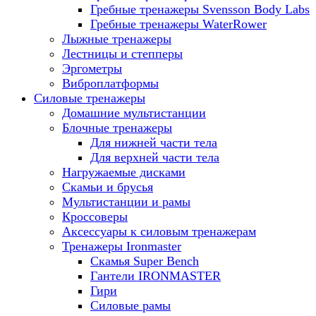
Гребные тренажеры Svensson Body Labs
Гребные тренажеры WaterRower
Лыжные тренажеры
Лестницы и степперы
Эргометры
Виброплатформы
Силовые тренажеры
Домашние мультистанции
Блочные тренажеры
Для нижней части тела
Для верхней части тела
Нагружаемые дисками
Скамьи и брусья
Мультистанции и рамы
Кроссоверы
Аксессуары к силовым тренажерам
Тренажеры Ironmaster
Скамья Super Bench
Гантели IRONMASTER
Гири
Силовые рамы