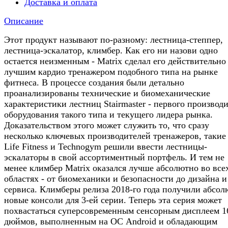
Доставка и оплата
Описание
Этот продукт называют по-разному: лестница-степпер,
лестница-эскалатор, климбер. Как его ни назови одно
остается неизменным - Matrix сделал его действительно
лучшим кардио тренажером подобного типа на рынке
фитнеса. В процессе создания были детально
проанализированы технические и биомеханические
характеристики лестниц Stairmaster - первого производ
оборудования такого типа и текущего лидера рынка.
Доказательством этого может служить то, что сразу
несколько ключевых производителей тренажеров, такие
Life Fitness и Technogym решили ввести лестницы-
эскалаторы в свой ассортиментный портфель. И тем не
менее климбер Matrix оказался лучше абсолютно во все
областях - от биомеханики и безопасности до дизайна и
сервиса. Климберы релиза 2018-го года получили абсо
новые консоли для 3-ей серии. Теперь эта серия может
похвастаться суперсовременным сенсорным дисплеем 1
дюймов, выполненным на ОС Android и обладающим