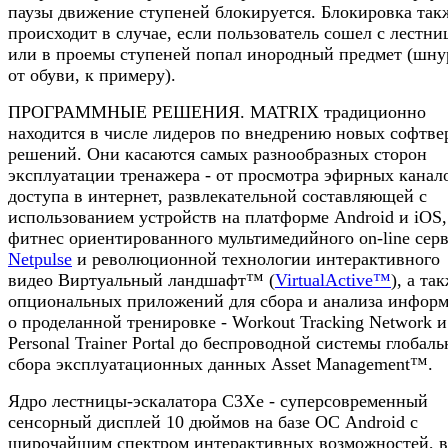
паузы движение ступеней блокируется. Блокировка так
происходит в случае, если пользователь сошел с лестн
или в проемы ступеней попал инородный предмет (шну
от обуви, к примеру).
ПРОГРАММНЫЕ РЕШЕНИЯ. MATRIX традиционно
находится в числе лидеров по внедрению новых софтв
решений. Они касаются самых разнообразных сторон
эксплуатации тренажера - от просмотра эфирных канал
доступа в интернет, развлекательной составляющей с
использованием устройств на платформе Android и iOS,
фитнес ориентированного мультимедийного on-line сер
Netpulse
и революционной технологии интерактивного
видео Виртуальный ландшафт™ (
VirtualActive™
), а та
опциональных приложений для сбора и анализа инфор
о проделанной тренировке - Workout Tracking Network и
Personal Trainer Portal до беспроводной системы глобаль
сбора эксплуатационных данных Asset Management™.
Ядро лестницы-эскалатора C3Xe - суперсовременный
сенсорный дисплей 10 дюймов на базе ОС Android с
широчайшим спектром интерактивных возможностей, в