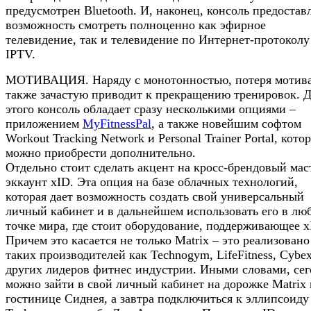
предусмотрен Bluetooth. И, наконец, консоль предостав
возможность смотреть полноценно как эфирное
телевидение, так и телевидение по Интернет-протоколу
IPTV.
МОТИВАЦИЯ. Наряду с монотонностью, потеря мотив
также зачастую приводит к прекращению тренировок. 
этого консоль обладает сразу несколькими опциями –
приложением
MyFitnessPal
, а также новейшим софтом
Workout Tracking Network и Personal Trainer Portal, кото
можно приобрести дополнительно.
Отдельно стоит сделать акцент на кросс-брендовый мас
эккаунт xID. Эта опция на базе облачных технологий,
которая дает возможность создать свой универсальный
личный кабинет и в дальнейшем использовать его в лю
точке мира, где стоит оборудование, поддерживающее x
Причем это касается не только Matrix – это реализовано
таких производителей как Technogym, LifeFitness, Cybe
других лидеров фитнес индустрии. Иными словами, сег
можно зайти в свой личный кабинет на дорожке Matrix 
гостинице Сиднея, а завтра подключиться к эллипсоиду