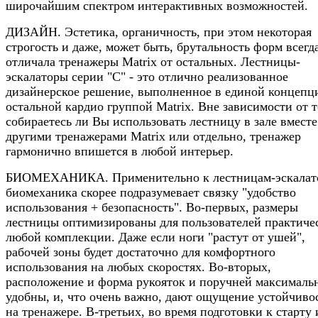
широчайшим спектром интерактивных возможностей.
ДИЗАЙН. Эстетика, органичность, при этом некоторая
строгость и даже, может быть, брутальность форм всегд
отличала тренажеры Matrix от остальных. Лестницы-
эскалаторы серии "С" - это отлично реализованное
дизайнерское решение, выполненное в единой концепц
остальной кардио группой Matrix. Вне зависимости от т
собираетесь ли Вы использовать лестницу в зале вместе
другими тренажерами Matrix или отдельно, тренажер
гармонично впишется в любой интерьер.
БИОМЕХАНИКА. Применительно к лестницам-эскалат
биомеханика скорее подразумевает связку "удобство
использования + безопасность". Во-первых, размеры
лестницы оптимизированы для пользователей практиче
любой комплекции. Даже если ноги "растут от ушей",
рабочей зоны будет достаточно для комфортного
использования на любых скоростях. Во-вторых,
расположение и форма рукояток и поручней максималь
удобны, и, что очень важно, дают ощущение устойчиво
на тренажере. В-третьих, во время подготовки к старту