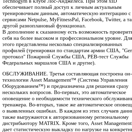
Technogym в клубе Лос-Анджелеса. При этом xID
обеспечивает полный доступ к личным актуальным
тренировочным данным, автоматическую интеграцию с
сервисами Netpulse, MyFitnessPal, Facebook, Twitter, а т
другой разноплановый функционал.
В дополнение к сказанному есть возможность проверит
себя на более высоком и профессиональном уровне. Дл
этого представлены несколько специализированных
профилей (тренировки по стандартам армии США, "Ger
протокол" Пожарной Службы США, PEB-тест Службы
Федеральных маршалов США и другие).
ОБСЛУЖИВАНИЕ. Третья составляющая построена он-
технологии Asset Management™ (Система Управления
Оборудованием™) и предназначена для решения сразу
нескольких вопросов. Во-первых, это автоматическое
оповещение о необходимости технического обслуживан
тренажера. Во-вторых, такое же автоматическое опове
о выявленных ошибках. В каждом из этих случаев данн
также выгружаются к авторизованному региональному
дистрибьютору MATRIX. Кроме того, Asset Managemen
дает статистическую выкладку по нагрузке на конкрет