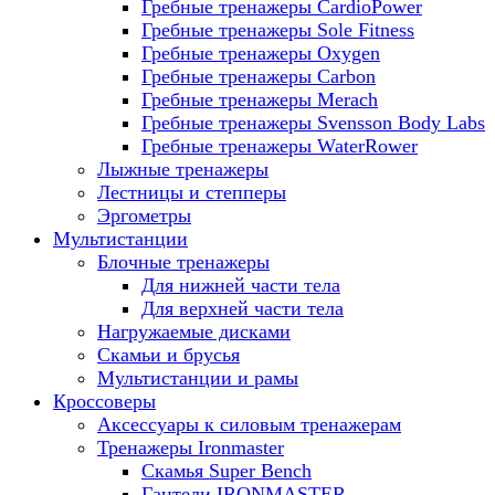
Гребные тренажеры CardioPower
Гребные тренажеры Sole Fitness
Гребные тренажеры Oxygen
Гребные тренажеры Carbon
Гребные тренажеры Merach
Гребные тренажеры Svensson Body Labs
Гребные тренажеры WaterRower
Лыжные тренажеры
Лестницы и степперы
Эргометры
Мультистанции
Блочные тренажеры
Для нижней части тела
Для верхней части тела
Нагружаемые дисками
Скамьи и брусья
Мультистанции и рамы
Кроссоверы
Аксессуары к силовым тренажерам
Тренажеры Ironmaster
Скамья Super Bench
Гантели IRONMASTER