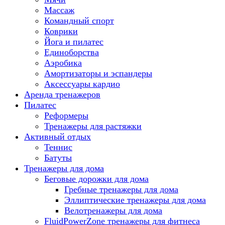
Массаж
Командный спорт
Коврики
Йога и пилатес
Единоборства
Аэробика
Амортизаторы и эспандеры
Аксессуары кардио
Аренда тренажеров
Пилатес
Реформеры
Тренажеры для растяжки
Активный отдых
Теннис
Батуты
Тренажеры для дома
Беговые дорожки для дома
Гребные тренажеры для дома
Эллиптические тренажеры для дома
Велотренажеры для дома
FluidPowerZone тренажеры для фитнеса