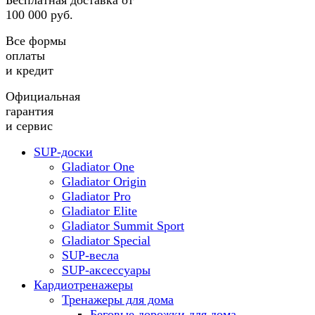
Бесплатная доставка от
100 000 руб.
Все формы
оплаты
и кредит
Официальная
гарантия
и сервис
SUP-доски
Gladiator One
Gladiator Origin
Gladiator Pro
Gladiator Elite
Gladiator Summit Sport
Gladiator Special
SUP-весла
SUP-аксессуары
Кардиотренажеры
Тренажеры для дома
Беговые дорожки для дома