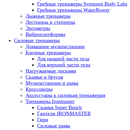
Гребные тренажеры Svensson Body Labs
Гребные тренажеры WaterRower
Лыжные тренажеры
Лестницы и степперы
Эргометры
Виброплатформы
Силовые тренажеры
Домашние мультистанции
Блочные тренажеры
Для нижней части тела
Для верхней части тела
Нагружаемые дисками
Скамьи и брусья
Мультистанции и рамы
Кроссоверы
Аксессуары к силовым тренажерам
Тренажеры Ironmaster
Скамья Super Bench
Гантели IRONMASTER
Гири
Силовые рамы