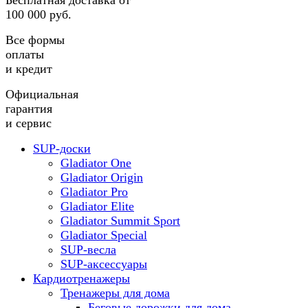
Бесплатная доставка от
100 000 руб.
Все формы
оплаты
и кредит
Официальная
гарантия
и сервис
SUP-доски
Gladiator One
Gladiator Origin
Gladiator Pro
Gladiator Elite
Gladiator Summit Sport
Gladiator Special
SUP-весла
SUP-аксессуары
Кардиотренажеры
Тренажеры для дома
Беговые дорожки для дома