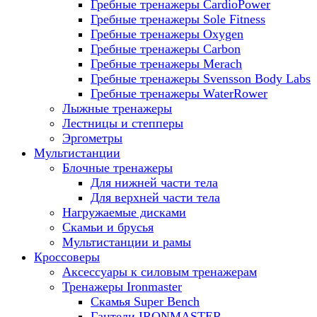
Гребные тренажеры CardioPower
Гребные тренажеры Sole Fitness
Гребные тренажеры Oxygen
Гребные тренажеры Carbon
Гребные тренажеры Merach
Гребные тренажеры Svensson Body Labs
Гребные тренажеры WaterRower
Лыжные тренажеры
Лестницы и степперы
Эргометры
Мультистанции
Блочные тренажеры
Для нижней части тела
Для верхней части тела
Нагружаемые дисками
Скамьи и брусья
Мультистанции и рамы
Кроссоверы
Аксессуары к силовым тренажерам
Тренажеры Ironmaster
Скамья Super Bench
Гантели IRONMASTER