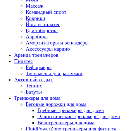
Массаж
Командный спорт
Коврики
Йога и пилатес
Единоборства
Аэробика
Амортизаторы и эспандеры
Аксессуары кардио
Аренда тренажеров
Пилатес
Реформеры
Тренажеры для растяжки
Активный отдых
Теннис
Батуты
Тренажеры для дома
Беговые дорожки для дома
Гребные тренажеры для дома
Эллиптические тренажеры для дома
Велотренажеры для дома
FluidPowerZone тренажеры для фитнеса