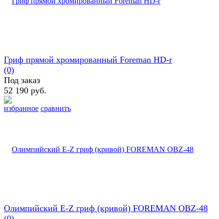
Гриф прямой хромированный Foreman HD-r
(0)
Под заказ
52 190 руб.
избранное
сравнить
Oлимпийcкий E-Z гpиф (кривой) FOREMAN OBZ-48
(0)