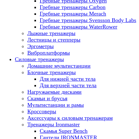
Гребные тренажеры Oxygen
Гребные тренажеры Carbon
Гребные тренажеры Merach
Гребные тренажеры Svensson Body Labs
Гребные тренажеры WaterRower
Лыжные тренажеры
Лестницы и степперы
Эргометры
Виброплатформы
Силовые тренажеры
Домашние мультистанции
Блочные тренажеры
Для нижней части тела
Для верхней части тела
Нагружаемые дисками
Скамьи и брусья
Мультистанции и рамы
Кроссоверы
Аксессуары к силовым тренажерам
Тренажеры Ironmaster
Скамья Super Bench
Гантели IRONMASTER