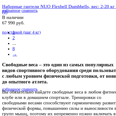
Наборные гантели NUO Flexbell Dumbbells, вес: 2-20 кг c
избранное
сравнить
(0)
В наличии
67 990 руб.
1
2
...
8
→
Свободные веса – это один из самых популярных
видов спортивного оборудования среди пользоват
с любым уровнем физической подготовки, от нов
до опытного атлета.
избранное
сравнить
Вы обязательно найдете свободные веса в любом фитне
клубе или в домашнем спортзале. Тренировки со
свободными весами способствуют гармоничному разви
физической формы, повышению силы и выносливости 
групп мышц, поэтому их непременно нужно включать в