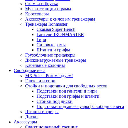
Скамьи и брусья
Мультистанции и рамы
Кроссоверы
Аксессуары к силовым тренажерам
Тренажеры Ironmaster
Скамья Super Bench
Гантели IRONMASTER
Гири
Силовые рамы
Штанги и грифы
Грузоблочные тренажеры
Дисконагружаемые тренажеры
Кабельные колонны
Свободные веса
MX Select
Рекомендуем!
Гантели и гири
Стойки и подставки для свободных весов
Подставки под гантели и гири
Подставки под грифы и штанги
Стойки под диски
Подставки под аксессуары | Свободные веса
Штанги и грифы
Диски
Аксессуары
Функциональный тренинг