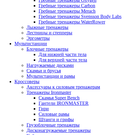
Гребные тренажеры Oxygen
Гребные тренажеры Carbon
Гребные тренажеры Merach
Гребные тренажеры Svensson Body Labs
Гребные тренажеры WaterRower
Лыжные тренажеры
Лестницы и степперы
Эргометры
Мультистанции
Блочные тренажеры
Для нижней части тела
Для верхней части тела
Нагружаемые дисками
Скамьи и брусья
Мультистанции и рамы
Кроссоверы
Аксессуары к силовым тренажерам
Тренажеры Ironmaster
Скамья Super Bench
Гантели IRONMASTER
Гири
Силовые рамы
Штанги и грифы
Грузоблочные тренажеры
Дисконагружаемые тренажеры