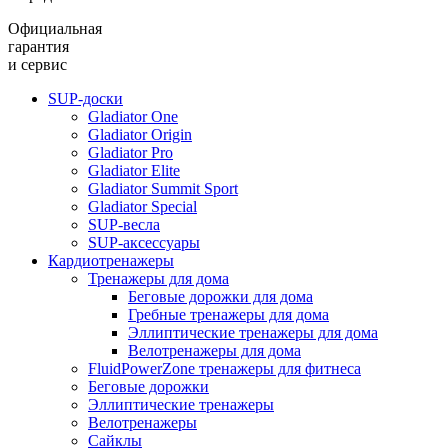
Официальная
гарантия
и сервис
SUP-доски
Gladiator One
Gladiator Origin
Gladiator Pro
Gladiator Elite
Gladiator Summit Sport
Gladiator Special
SUP-весла
SUP-аксессуары
Кардиотренажеры
Тренажеры для дома
Беговые дорожки для дома
Гребные тренажеры для дома
Эллиптические тренажеры для дома
Велотренажеры для дома
FluidPowerZone тренажеры для фитнеса
Беговые дорожки
Эллиптические тренажеры
Велотренажеры
Сайклы