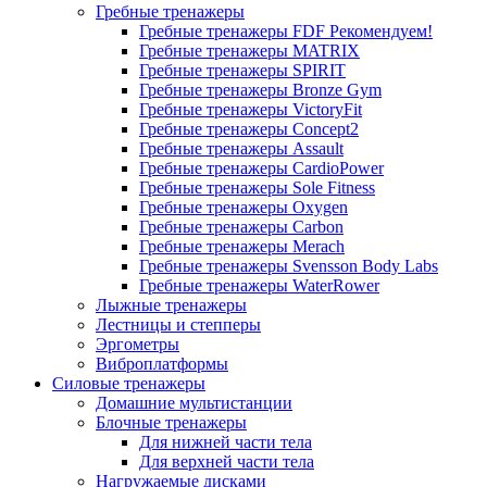
Гребные тренажеры
Гребные тренажеры FDF
Рекомендуем!
Гребные тренажеры MATRIX
Гребные тренажеры SPIRIT
Гребные тренажеры Bronze Gym
Гребные тренажеры VictoryFit
Гребные тренажеры Concept2
Гребные тренажеры Assault
Гребные тренажеры CardioPower
Гребные тренажеры Sole Fitness
Гребные тренажеры Oxygen
Гребные тренажеры Carbon
Гребные тренажеры Merach
Гребные тренажеры Svensson Body Labs
Гребные тренажеры WaterRower
Лыжные тренажеры
Лестницы и степперы
Эргометры
Виброплатформы
Силовые тренажеры
Домашние мультистанции
Блочные тренажеры
Для нижней части тела
Для верхней части тела
Нагружаемые дисками