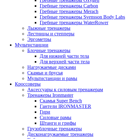
Гребные тренажеры Oxygen
Гребные тренажеры Carbon
Гребные тренажеры Merach
Гребные тренажеры Svensson Body Labs
Гребные тренажеры WaterRower
Лыжные тренажеры
Лестницы и степперы
Эргометры
Мультистанции
Блочные тренажеры
Для нижней части тела
Для верхней части тела
Нагружаемые дисками
Скамьи и брусья
Мультистанции и рамы
Кроссоверы
Аксессуары к силовым тренажерам
Тренажеры Ironmaster
Скамья Super Bench
Гантели IRONMASTER
Гири
Силовые рамы
Штанги и грифы
Грузоблочные тренажеры
Дисконагружаемые тренажеры