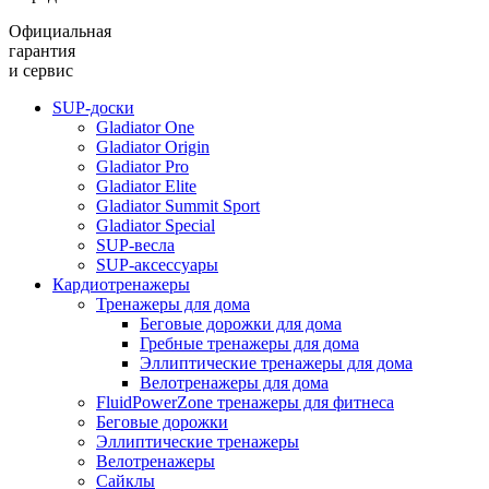
Официальная
гарантия
и сервис
SUP-доски
Gladiator One
Gladiator Origin
Gladiator Pro
Gladiator Elite
Gladiator Summit Sport
Gladiator Special
SUP-весла
SUP-аксессуары
Кардиотренажеры
Тренажеры для дома
Беговые дорожки для дома
Гребные тренажеры для дома
Эллиптические тренажеры для дома
Велотренажеры для дома
FluidPowerZone тренажеры для фитнеса
Беговые дорожки
Эллиптические тренажеры
Велотренажеры
Сайклы