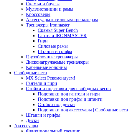
Скамьи и брусья
Мультистанции и рамы
Кроссоверы
Аксессуары к силовым тренажерам
Тренажеры Ironmaster
Скамья Super Bench
Гантели IRONMASTER
Гири
Силовые рамы
Штанги и грифы
Грузоблочные тренажеры
Дисконагружаемые тренажеры
Кабельные колонны
Свободные веса
MX Select
Рекомендуем!
Гантели и гири
Стойки и подставки для свободных весов
Подставки под гантели и гири
Подставки под грифы и штанги
Стойки под диски
Подставки под аксессуары | Свободные веса
Штанги и грифы
Диски
Аксессуары
Функциональный тренинг