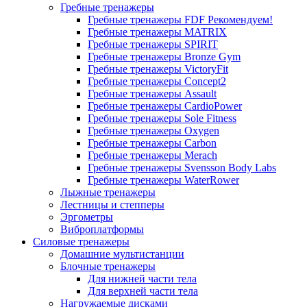
Гребные тренажеры
Гребные тренажеры FDF
Рекомендуем!
Гребные тренажеры MATRIX
Гребные тренажеры SPIRIT
Гребные тренажеры Bronze Gym
Гребные тренажеры VictoryFit
Гребные тренажеры Concept2
Гребные тренажеры Assault
Гребные тренажеры CardioPower
Гребные тренажеры Sole Fitness
Гребные тренажеры Oxygen
Гребные тренажеры Carbon
Гребные тренажеры Merach
Гребные тренажеры Svensson Body Labs
Гребные тренажеры WaterRower
Лыжные тренажеры
Лестницы и степперы
Эргометры
Виброплатформы
Силовые тренажеры
Домашние мультистанции
Блочные тренажеры
Для нижней части тела
Для верхней части тела
Нагружаемые дисками