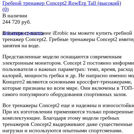
Гребной тренажер Concept2 RowErg Tall (высокий)
(0)
В наличии
244 720 руб.
В интернет-магазине iErobic вы можете купить гребной
избранное
сравнить
тренажер Concept2. Гребные тренажеры Concept2 имит
занятия на воде.
Представленные модели оснащаются современным
электронным монитором. Concept 2 постоянно информи
пользователя о важных параметрах: темп, время, расход
калорий, мощность гребка и др. Не напрасно именно м
Концепт2 являются основными кроссфит-тренажерами,
которые признаны во всем мире. Они включены в ТОП-
самого популярного оборудования спортивных залов.
Все тренажеры Concept2 еще и надежны и износостойки
При их изготовлении применяются только проверенные
комплектующие. Благодаря этому модели гребных
тренажеров Concept2 выдерживают даже существенные
нагрузки и используются опытными спортсменами.