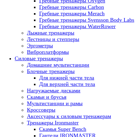
Гребные тренажеры Oxygen
Гребные тренажеры Carbon
Гребные тренажеры Merach
Гребные тренажеры Svensson Body Labs
Гребные тренажеры WaterRower
Лыжные тренажеры
Лестницы и степперы
Эргометры
Виброплатформы
Силовые тренажеры
Домашние мультистанции
Блочные тренажеры
Для нижней части тела
Для верхней части тела
Нагружаемые дисками
Скамьи и брусья
Мультистанции и рамы
Кроссоверы
Аксессуары к силовым тренажерам
Тренажеры Ironmaster
Скамья Super Bench
Гантели IRONMASTER