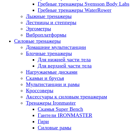
Гребные тренажеры Svensson Body Labs
Гребные тренажеры WaterRower
Лыжные тренажеры
Лестницы и степперы
Эргометры
Виброплатформы
Силовые тренажеры
Домашние мультистанции
Блочные тренажеры
Для нижней части тела
Для верхней части тела
Нагружаемые дисками
Скамьи и брусья
Мультистанции и рамы
Кроссоверы
Аксессуары к силовым тренажерам
Тренажеры Ironmaster
Скамья Super Bench
Гантели IRONMASTER
Гири
Силовые рамы