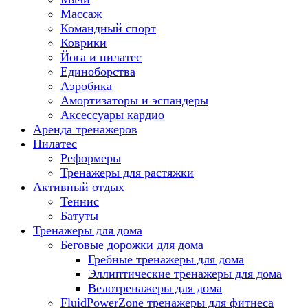
Массаж
Командный спорт
Коврики
Йога и пилатес
Единоборства
Аэробика
Амортизаторы и эспандеры
Аксессуары кардио
Аренда тренажеров
Пилатес
Реформеры
Тренажеры для растяжки
Активный отдых
Теннис
Батуты
Тренажеры для дома
Беговые дорожки для дома
Гребные тренажеры для дома
Эллиптические тренажеры для дома
Велотренажеры для дома
FluidPowerZone тренажеры для фитнеса