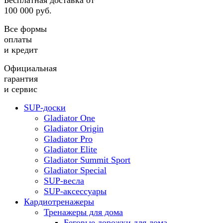
Бесплатная доставка от
100 000 руб.
Все формы
оплаты
и кредит
Официальная
гарантия
и сервис
SUP-доски
Gladiator One
Gladiator Origin
Gladiator Pro
Gladiator Elite
Gladiator Summit Sport
Gladiator Special
SUP-весла
SUP-аксессуары
Кардиотренажеры
Тренажеры для дома
Беговые дорожки для дома