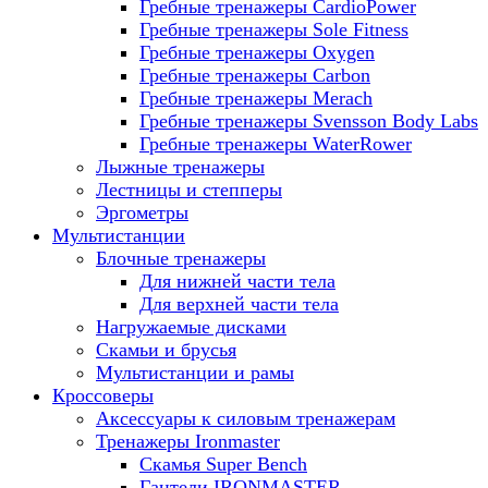
Гребные тренажеры CardioPower
Гребные тренажеры Sole Fitness
Гребные тренажеры Oxygen
Гребные тренажеры Carbon
Гребные тренажеры Merach
Гребные тренажеры Svensson Body Labs
Гребные тренажеры WaterRower
Лыжные тренажеры
Лестницы и степперы
Эргометры
Мультистанции
Блочные тренажеры
Для нижней части тела
Для верхней части тела
Нагружаемые дисками
Скамьи и брусья
Мультистанции и рамы
Кроссоверы
Аксессуары к силовым тренажерам
Тренажеры Ironmaster
Скамья Super Bench
Гантели IRONMASTER