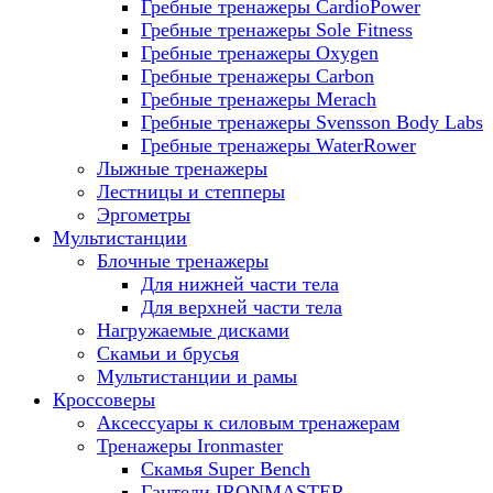
Гребные тренажеры CardioPower
Гребные тренажеры Sole Fitness
Гребные тренажеры Oxygen
Гребные тренажеры Carbon
Гребные тренажеры Merach
Гребные тренажеры Svensson Body Labs
Гребные тренажеры WaterRower
Лыжные тренажеры
Лестницы и степперы
Эргометры
Мультистанции
Блочные тренажеры
Для нижней части тела
Для верхней части тела
Нагружаемые дисками
Скамьи и брусья
Мультистанции и рамы
Кроссоверы
Аксессуары к силовым тренажерам
Тренажеры Ironmaster
Скамья Super Bench
Гантели IRONMASTER