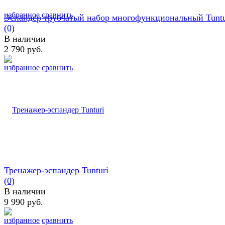
избранное
сравнить
Эспандер трубчатый набор многофункциональный Tuntu
(0)
В наличии
2 790 руб.
избранное
сравнить
Тренажер-эспандер Tunturi
(0)
В наличии
9 990 руб.
избранное
сравнить