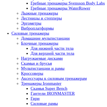
Гребные тренажеры Svensson Body Labs
Гребные тренажеры WaterRower
Лыжные тренажеры
Лестницы и степперы
Эргометры
Виброплатформы
Силовые тренажеры
Домашние мультистанции
Блочные тренажеры
Для нижней части тела
Для верхней части тела
Нагружаемые дисками
Скамьи и брусья
Мультистанции и рамы
Кроссоверы
Аксессуары к силовым тренажерам
Тренажеры Ironmaster
Скамья Super Bench
Гантели IRONMASTER
Гири
Силовые рамы