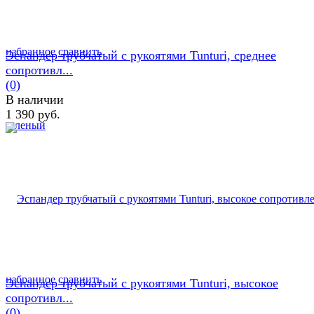
избранное
сравнить
Эспандер трубчатый с рукоятями Tunturi, среднее
сопротивл...
(0)
В наличии
1 390 руб.
избранное
сравнить
Эспандер трубчатый с рукоятями Tunturi, высокое
сопротивл...
(0)