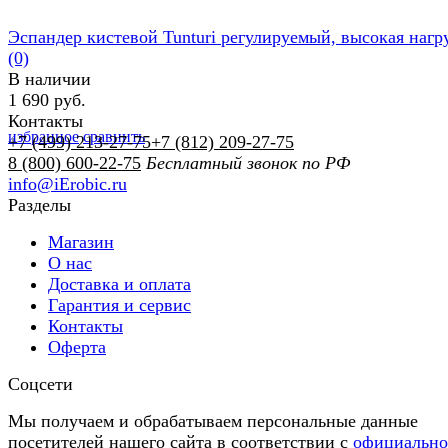
Эспандер кистевой Tunturi регулируемый, высокая нагр
(0)
В наличии
1 690 руб.
Контакты
избранное
сравнить
+7 (499) 213-27-75
+7 (812) 209-27-75
8 (800) 600-22-75
Бесплатный звонок по РФ
info@iErobic.ru
Разделы
Магазин
О нас
Доставка и оплата
Гарантия и сервис
Контакты
Оферта
Соцсети
Мы получаем и обрабатываем персональные данные
посетителей нашего сайта в соответствии с
официальн