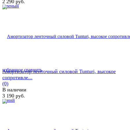
2 290 руб.
избранное
сравнить
Амортизатор ленточный силовой Tunturi, высокое
сопротивле...
(0)
В наличии
3 190 руб.