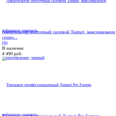
избранное
сравнить
Амортизатор ленточный силовой Tunturi, максимальное
сопро...
(0)
В наличии
4 490 руб.
избранное
сравнить
Тренажер профессиональный Tunturi Pro Former