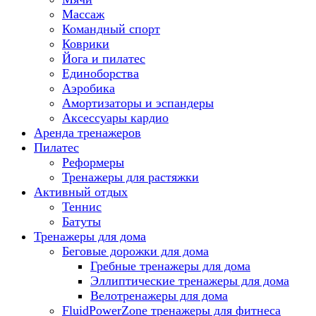
Массаж
Командный спорт
Коврики
Йога и пилатес
Единоборства
Аэробика
Амортизаторы и эспандеры
Аксессуары кардио
Аренда тренажеров
Пилатес
Реформеры
Тренажеры для растяжки
Активный отдых
Теннис
Батуты
Тренажеры для дома
Беговые дорожки для дома
Гребные тренажеры для дома
Эллиптические тренажеры для дома
Велотренажеры для дома
FluidPowerZone тренажеры для фитнеса