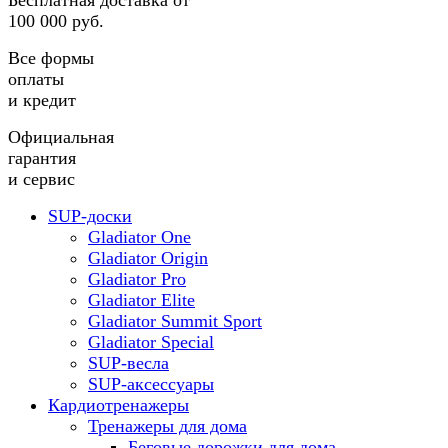
Бесплатная доставка от
100 000 руб.
Все формы
оплаты
и кредит
Официальная
гарантия
и сервис
SUP-доски
Gladiator One
Gladiator Origin
Gladiator Pro
Gladiator Elite
Gladiator Summit Sport
Gladiator Special
SUP-весла
SUP-аксессуары
Кардиотренажеры
Тренажеры для дома
Беговые дорожки для дома