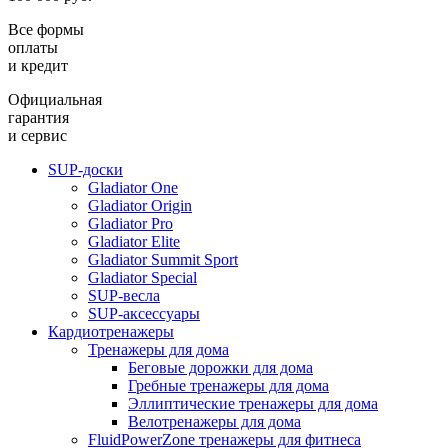
Все формы
оплаты
и кредит
Официальная
гарантия
и сервис
SUP-доски
Gladiator One
Gladiator Origin
Gladiator Pro
Gladiator Elite
Gladiator Summit Sport
Gladiator Special
SUP-весла
SUP-аксессуары
Кардиотренажеры
Тренажеры для дома
Беговые дорожки для дома
Гребные тренажеры для дома
Эллиптические тренажеры для дома
Велотренажеры для дома
FluidPowerZone тренажеры для фитнеса