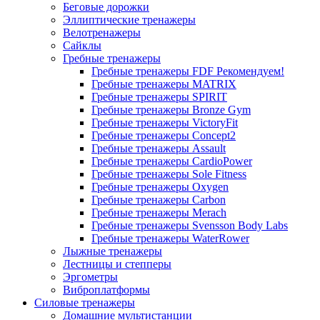
Беговые дорожки
Эллиптические тренажеры
Велотренажеры
Сайклы
Гребные тренажеры
Гребные тренажеры FDF
Рекомендуем!
Гребные тренажеры MATRIX
Гребные тренажеры SPIRIT
Гребные тренажеры Bronze Gym
Гребные тренажеры VictoryFit
Гребные тренажеры Concept2
Гребные тренажеры Assault
Гребные тренажеры CardioPower
Гребные тренажеры Sole Fitness
Гребные тренажеры Oxygen
Гребные тренажеры Carbon
Гребные тренажеры Merach
Гребные тренажеры Svensson Body Labs
Гребные тренажеры WaterRower
Лыжные тренажеры
Лестницы и степперы
Эргометры
Виброплатформы
Силовые тренажеры
Домашние мультистанции