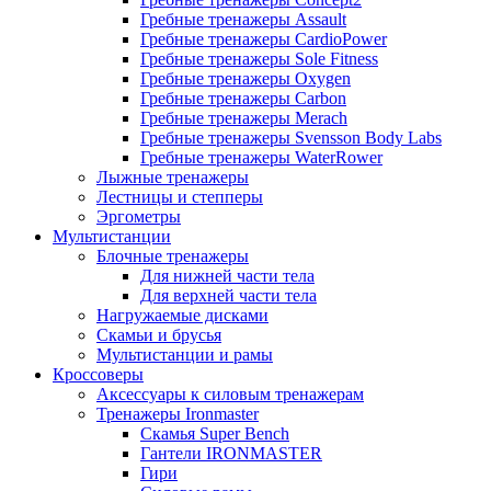
Гребные тренажеры Assault
Гребные тренажеры CardioPower
Гребные тренажеры Sole Fitness
Гребные тренажеры Oxygen
Гребные тренажеры Carbon
Гребные тренажеры Merach
Гребные тренажеры Svensson Body Labs
Гребные тренажеры WaterRower
Лыжные тренажеры
Лестницы и степперы
Эргометры
Мультистанции
Блочные тренажеры
Для нижней части тела
Для верхней части тела
Нагружаемые дисками
Скамьи и брусья
Мультистанции и рамы
Кроссоверы
Аксессуары к силовым тренажерам
Тренажеры Ironmaster
Скамья Super Bench
Гантели IRONMASTER
Гири