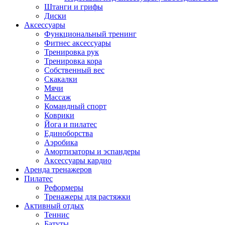
Штанги и грифы
Диски
Аксессуары
Функциональный тренинг
Фитнес аксессуары
Тренировка рук
Тренировка кора
Собственный вес
Скакалки
Мячи
Массаж
Командный спорт
Коврики
Йога и пилатес
Единоборства
Аэробика
Амортизаторы и эспандеры
Аксессуары кардио
Аренда тренажеров
Пилатес
Реформеры
Тренажеры для растяжки
Активный отдых
Теннис
Батуты