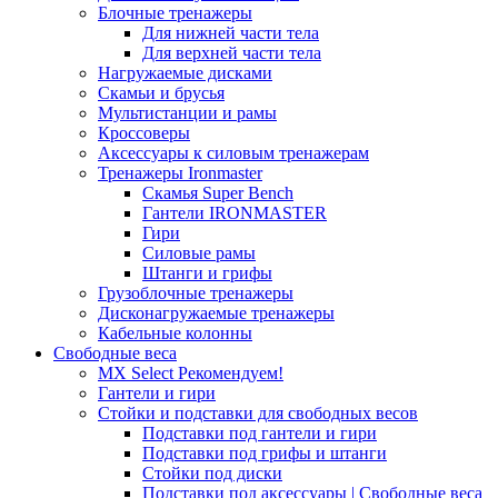
Блочные тренажеры
Для нижней части тела
Для верхней части тела
Нагружаемые дисками
Скамьи и брусья
Мультистанции и рамы
Кроссоверы
Аксессуары к силовым тренажерам
Тренажеры Ironmaster
Скамья Super Bench
Гантели IRONMASTER
Гири
Силовые рамы
Штанги и грифы
Грузоблочные тренажеры
Дисконагружаемые тренажеры
Кабельные колонны
Свободные веса
MX Select
Рекомендуем!
Гантели и гири
Стойки и подставки для свободных весов
Подставки под гантели и гири
Подставки под грифы и штанги
Стойки под диски
Подставки под аксессуары | Свободные веса