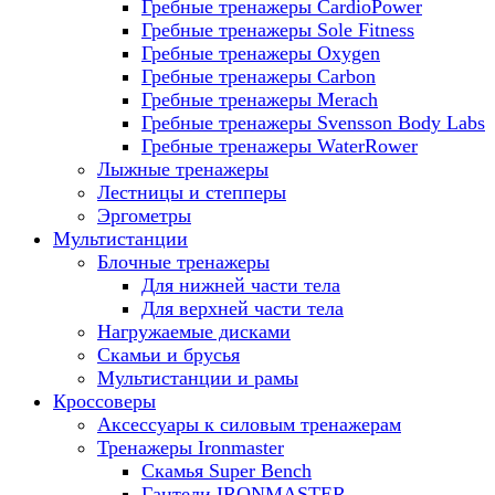
Гребные тренажеры CardioPower
Гребные тренажеры Sole Fitness
Гребные тренажеры Oxygen
Гребные тренажеры Carbon
Гребные тренажеры Merach
Гребные тренажеры Svensson Body Labs
Гребные тренажеры WaterRower
Лыжные тренажеры
Лестницы и степперы
Эргометры
Мультистанции
Блочные тренажеры
Для нижней части тела
Для верхней части тела
Нагружаемые дисками
Скамьи и брусья
Мультистанции и рамы
Кроссоверы
Аксессуары к силовым тренажерам
Тренажеры Ironmaster
Скамья Super Bench
Гантели IRONMASTER