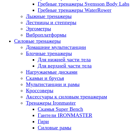
Гребные тренажеры Svensson Body Labs
Гребные тренажеры WaterRower
Лыжные тренажеры
Лестницы и степперы
Эргометры
Виброплатформы
Силовые тренажеры
Домашние мультистанции
Блочные тренажеры
Для нижней части тела
Для верхней части тела
Нагружаемые дисками
Скамьи и брусья
Мультистанции и рамы
Кроссоверы
Аксессуары к силовым тренажерам
Тренажеры Ironmaster
Скамья Super Bench
Гантели IRONMASTER
Гири
Силовые рамы