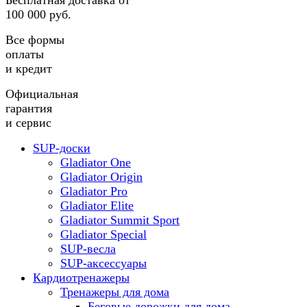
Бесплатная доставка от
100 000 руб.
Все формы
оплаты
и кредит
Официальная
гарантия
и сервис
SUP-доски
Gladiator One
Gladiator Origin
Gladiator Pro
Gladiator Elite
Gladiator Summit Sport
Gladiator Special
SUP-весла
SUP-аксессуары
Кардиотренажеры
Тренажеры для дома
Беговые дорожки для дома