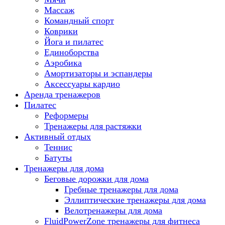
Массаж
Командный спорт
Коврики
Йога и пилатес
Единоборства
Аэробика
Амортизаторы и эспандеры
Аксессуары кардио
Аренда тренажеров
Пилатес
Реформеры
Тренажеры для растяжки
Активный отдых
Теннис
Батуты
Тренажеры для дома
Беговые дорожки для дома
Гребные тренажеры для дома
Эллиптические тренажеры для дома
Велотренажеры для дома
FluidPowerZone тренажеры для фитнеса