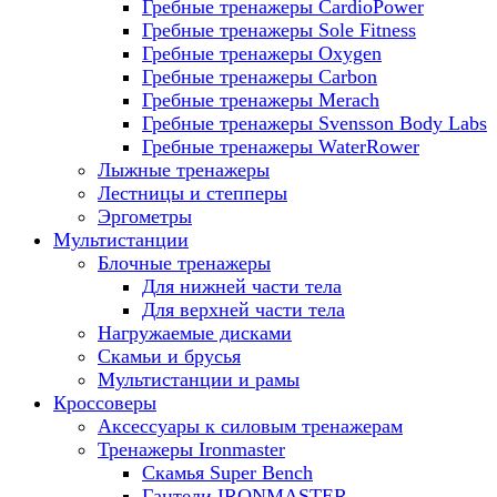
Гребные тренажеры CardioPower
Гребные тренажеры Sole Fitness
Гребные тренажеры Oxygen
Гребные тренажеры Carbon
Гребные тренажеры Merach
Гребные тренажеры Svensson Body Labs
Гребные тренажеры WaterRower
Лыжные тренажеры
Лестницы и степперы
Эргометры
Мультистанции
Блочные тренажеры
Для нижней части тела
Для верхней части тела
Нагружаемые дисками
Скамьи и брусья
Мультистанции и рамы
Кроссоверы
Аксессуары к силовым тренажерам
Тренажеры Ironmaster
Скамья Super Bench
Гантели IRONMASTER