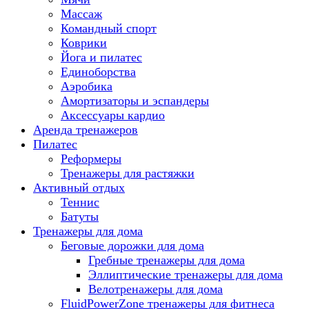
Массаж
Командный спорт
Коврики
Йога и пилатес
Единоборства
Аэробика
Амортизаторы и эспандеры
Аксессуары кардио
Аренда тренажеров
Пилатес
Реформеры
Тренажеры для растяжки
Активный отдых
Теннис
Батуты
Тренажеры для дома
Беговые дорожки для дома
Гребные тренажеры для дома
Эллиптические тренажеры для дома
Велотренажеры для дома
FluidPowerZone тренажеры для фитнеса