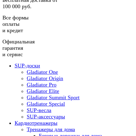
Бесплатная доставка от
100 000 руб.
Все формы
оплаты
и кредит
Официальная
гарантия
и сервис
SUP-доски
Gladiator One
Gladiator Origin
Gladiator Pro
Gladiator Elite
Gladiator Summit Sport
Gladiator Special
SUP-весла
SUP-аксессуары
Кардиотренажеры
Тренажеры для дома
Беговые дорожки для дома