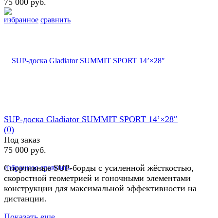
75 000 руб.
избранное
сравнить
SUP-доска Gladiator SUMMIT SPORT 14’×28″
(0)
Под заказ
75 000 руб.
Спортивные SUP-борды с усиленной жёсткостью,
избранное
сравнить
скоростной геометрией и гоночными элементами
конструкции для максимальной эффективности на
дистанции.
Показать еще