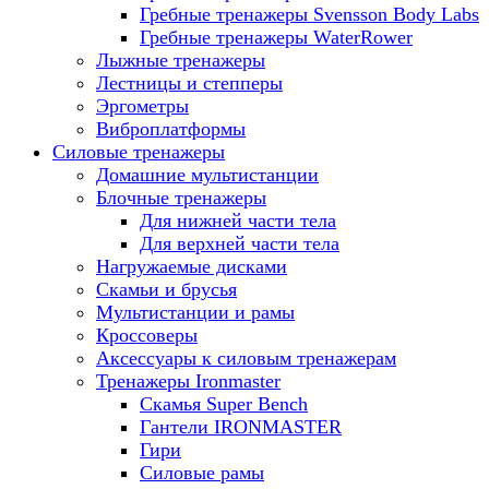
Гребные тренажеры Svensson Body Labs
Гребные тренажеры WaterRower
Лыжные тренажеры
Лестницы и степперы
Эргометры
Виброплатформы
Силовые тренажеры
Домашние мультистанции
Блочные тренажеры
Для нижней части тела
Для верхней части тела
Нагружаемые дисками
Скамьи и брусья
Мультистанции и рамы
Кроссоверы
Аксессуары к силовым тренажерам
Тренажеры Ironmaster
Скамья Super Bench
Гантели IRONMASTER
Гири
Силовые рамы