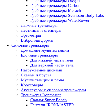
Гребные тренажеры Oxygen
Гребные тренажеры Carbon
Гребные тренажеры Merach
Гребные тренажеры Svensson Body Labs
Гребные тренажеры WaterRower
Лыжные тренажеры
Лестницы и степперы
Эргометры
Виброплатформы
Силовые тренажеры
Домашние мультистанции
Блочные тренажеры
Для нижней части тела
Для верхней части тела
Нагружаемые дисками
Скамьи и брусья
Мультистанции и рамы
Кроссоверы
Аксессуары к силовым тренажерам
Тренажеры Ironmaster
Скамья Super Bench
Гантели IRONMASTER