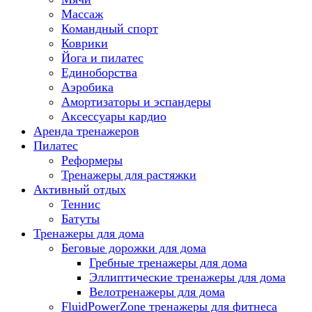
Массаж
Командный спорт
Коврики
Йога и пилатес
Единоборства
Аэробика
Амортизаторы и эспандеры
Аксессуары кардио
Аренда тренажеров
Пилатес
Реформеры
Тренажеры для растяжки
Активный отдых
Теннис
Батуты
Тренажеры для дома
Беговые дорожки для дома
Гребные тренажеры для дома
Эллиптические тренажеры для дома
Велотренажеры для дома
FluidPowerZone тренажеры для фитнеса