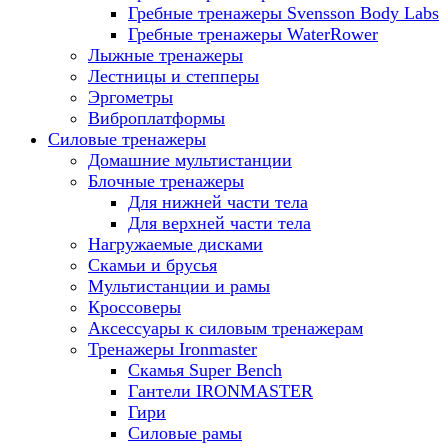
Гребные тренажеры Svensson Body Labs
Гребные тренажеры WaterRower
Лыжные тренажеры
Лестницы и степперы
Эргометры
Виброплатформы
Силовые тренажеры
Домашние мультистанции
Блочные тренажеры
Для нижней части тела
Для верхней части тела
Нагружаемые дисками
Скамьи и брусья
Мультистанции и рамы
Кроссоверы
Аксессуары к силовым тренажерам
Тренажеры Ironmaster
Скамья Super Bench
Гантели IRONMASTER
Гири
Силовые рамы