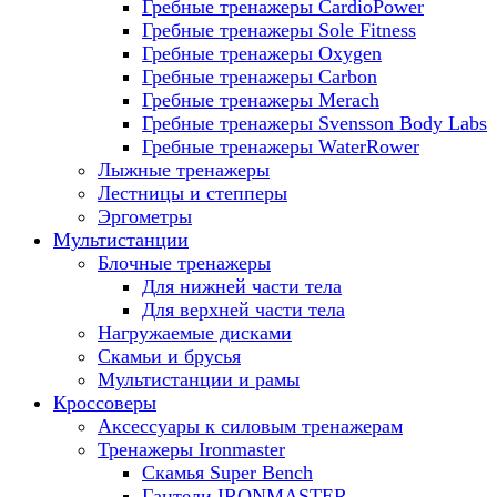
Гребные тренажеры CardioPower
Гребные тренажеры Sole Fitness
Гребные тренажеры Oxygen
Гребные тренажеры Carbon
Гребные тренажеры Merach
Гребные тренажеры Svensson Body Labs
Гребные тренажеры WaterRower
Лыжные тренажеры
Лестницы и степперы
Эргометры
Мультистанции
Блочные тренажеры
Для нижней части тела
Для верхней части тела
Нагружаемые дисками
Скамьи и брусья
Мультистанции и рамы
Кроссоверы
Аксессуары к силовым тренажерам
Тренажеры Ironmaster
Скамья Super Bench
Гантели IRONMASTER