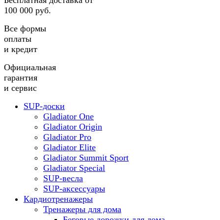
Бесплатная доставка от
100 000 руб.
Все формы
оплаты
и кредит
Официальная
гарантия
и сервис
SUP-доски
Gladiator One
Gladiator Origin
Gladiator Pro
Gladiator Elite
Gladiator Summit Sport
Gladiator Special
SUP-весла
SUP-аксессуары
Кардиотренажеры
Тренажеры для дома
Беговые дорожки для дома