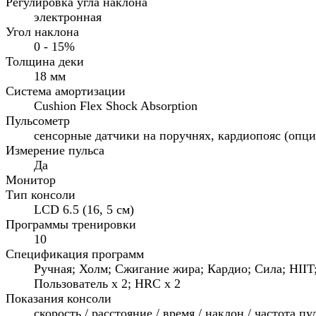
Регулировка угла наклона
электронная
Угол наклона
0 - 15%
Толщина деки
18 мм
Система амортизации
Cushion Flex Shock Absorption
Пульсометр
сенсорные датчики на поручнях, кардиопояс (опци
Измерение пульса
Да
Монитор
Тип консоли
LCD 6.5 (16, 5 см)
Программы тренировки
10
Спецификация программ
Ручная; Холм; Сжигание жира; Кардио; Сила; HIIT
Пользователь х 2; HRC х 2
Показания консоли
скорость / расстояние / время / наклон / частота пул