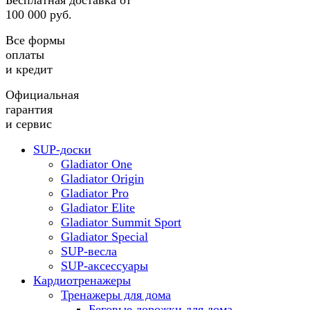
Бесплатная доставка от
100 000 руб.
Все формы
оплаты
и кредит
Официальная
гарантия
и сервис
SUP-доски
Gladiator One
Gladiator Origin
Gladiator Pro
Gladiator Elite
Gladiator Summit Sport
Gladiator Special
SUP-весла
SUP-аксессуары
Кардиотренажеры
Тренажеры для дома
Беговые дорожки для дома