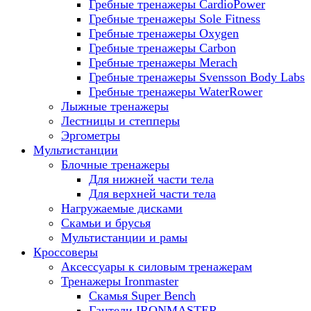
Гребные тренажеры CardioPower
Гребные тренажеры Sole Fitness
Гребные тренажеры Oxygen
Гребные тренажеры Carbon
Гребные тренажеры Merach
Гребные тренажеры Svensson Body Labs
Гребные тренажеры WaterRower
Лыжные тренажеры
Лестницы и степперы
Эргометры
Мультистанции
Блочные тренажеры
Для нижней части тела
Для верхней части тела
Нагружаемые дисками
Скамьи и брусья
Мультистанции и рамы
Кроссоверы
Аксессуары к силовым тренажерам
Тренажеры Ironmaster
Скамья Super Bench
Гантели IRONMASTER