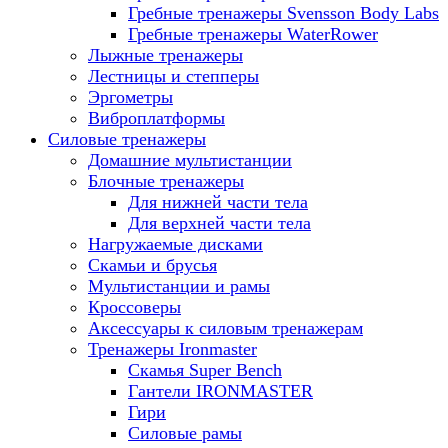
Гребные тренажеры Svensson Body Labs
Гребные тренажеры WaterRower
Лыжные тренажеры
Лестницы и степперы
Эргометры
Виброплатформы
Силовые тренажеры
Домашние мультистанции
Блочные тренажеры
Для нижней части тела
Для верхней части тела
Нагружаемые дисками
Скамьи и брусья
Мультистанции и рамы
Кроссоверы
Аксессуары к силовым тренажерам
Тренажеры Ironmaster
Скамья Super Bench
Гантели IRONMASTER
Гири
Силовые рамы