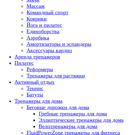
Массаж
Командный спорт
Коврики
Йога и пилатес
Единоборства
Аэробика
Амортизаторы и эспандеры
Аксессуары кардио
Аренда тренажеров
Пилатес
Реформеры
Тренажеры для растяжки
Активный отдых
Теннис
Батуты
Тренажеры для дома
Беговые дорожки для дома
Гребные тренажеры для дома
Эллиптические тренажеры для дома
Велотренажеры для дома
FluidPowerZone тренажеры для фитнеса