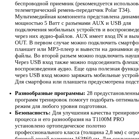
беспроводной приемник (рекомендуется использов
телеметрический ремень-передатчик Polar T34).
Мультимедийная компонента представлена динам
мощностью 5 Ватт с разъемами AUX и USB для
подключения мобильных устройств и воспроизвед
через них аудио-файлов. AUX имеет вход IN и вых
OUT. В первом случае можно подключить смартфо
планшет или MP3-плеер и вывести на динамики а
файлы. Во второй разъем можно подключить науш
Через USB вход также можно подсоединить флешк
воспроизведения аудио. Еще одна полезная функци
через USB вход можно заряжать мобильные устрой
Для смартфона или планшета предусмотрена подст
Разнообразные программы:
28 предустановленн
программ тренировок помогут подобрать оптимал
режим для любого уровня подготовки.
Безопасность:
Для улучшения качества тренирово
процесса и его разнообразия на T1100M PRO
установлено ортопедическое полотно
профессионального класса (толщина 2,8 мм) с огр
беговой зоной размером 163*60 см. Для сокращени