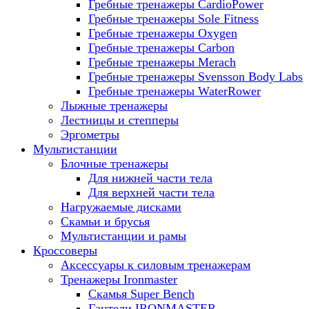
Гребные тренажеры CardioPower
Гребные тренажеры Sole Fitness
Гребные тренажеры Oxygen
Гребные тренажеры Carbon
Гребные тренажеры Merach
Гребные тренажеры Svensson Body Labs
Гребные тренажеры WaterRower
Лыжные тренажеры
Лестницы и степперы
Эргометры
Мультистанции
Блочные тренажеры
Для нижней части тела
Для верхней части тела
Нагружаемые дисками
Скамьи и брусья
Мультистанции и рамы
Кроссоверы
Аксессуары к силовым тренажерам
Тренажеры Ironmaster
Скамья Super Bench
Гантели IRONMASTER