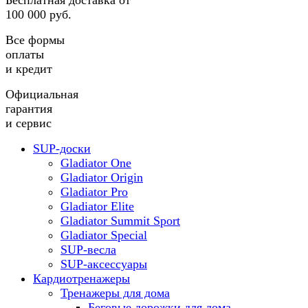
Бесплатная доставка от
100 000 руб.
Все формы
оплаты
и кредит
Официальная
гарантия
и сервис
SUP-доски
Gladiator One
Gladiator Origin
Gladiator Pro
Gladiator Elite
Gladiator Summit Sport
Gladiator Special
SUP-весла
SUP-аксессуары
Кардиотренажеры
Тренажеры для дома
Беговые дорожки для дома