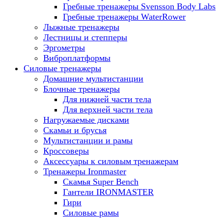
Гребные тренажеры Svensson Body Labs
Гребные тренажеры WaterRower
Лыжные тренажеры
Лестницы и степперы
Эргометры
Виброплатформы
Силовые тренажеры
Домашние мультистанции
Блочные тренажеры
Для нижней части тела
Для верхней части тела
Нагружаемые дисками
Скамьи и брусья
Мультистанции и рамы
Кроссоверы
Аксессуары к силовым тренажерам
Тренажеры Ironmaster
Скамья Super Bench
Гантели IRONMASTER
Гири
Силовые рамы