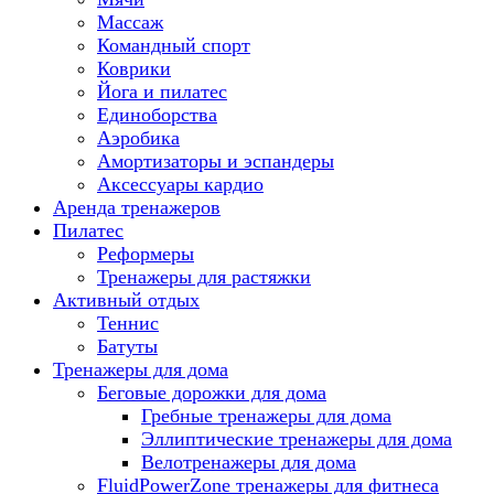
Массаж
Командный спорт
Коврики
Йога и пилатес
Единоборства
Аэробика
Амортизаторы и эспандеры
Аксессуары кардио
Аренда тренажеров
Пилатес
Реформеры
Тренажеры для растяжки
Активный отдых
Теннис
Батуты
Тренажеры для дома
Беговые дорожки для дома
Гребные тренажеры для дома
Эллиптические тренажеры для дома
Велотренажеры для дома
FluidPowerZone тренажеры для фитнеса