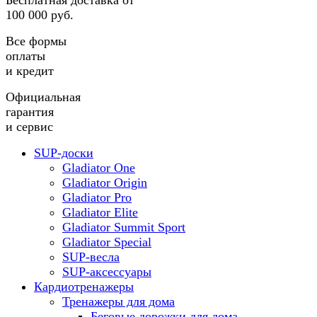
Бесплатная доставка от
100 000 руб.
Все формы
оплаты
и кредит
Официальная
гарантия
и сервис
SUP-доски
Gladiator One
Gladiator Origin
Gladiator Pro
Gladiator Elite
Gladiator Summit Sport
Gladiator Special
SUP-весла
SUP-аксессуары
Кардиотренажеры
Тренажеры для дома
Беговые дорожки для дома