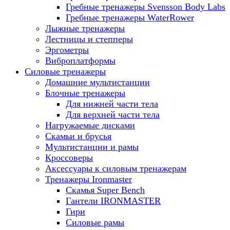
Гребные тренажеры Svensson Body Labs
Гребные тренажеры WaterRower
Лыжные тренажеры
Лестницы и степперы
Эргометры
Виброплатформы
Силовые тренажеры
Домашние мультистанции
Блочные тренажеры
Для нижней части тела
Для верхней части тела
Нагружаемые дисками
Скамьи и брусья
Мультистанции и рамы
Кроссоверы
Аксессуары к силовым тренажерам
Тренажеры Ironmaster
Скамья Super Bench
Гантели IRONMASTER
Гири
Силовые рамы