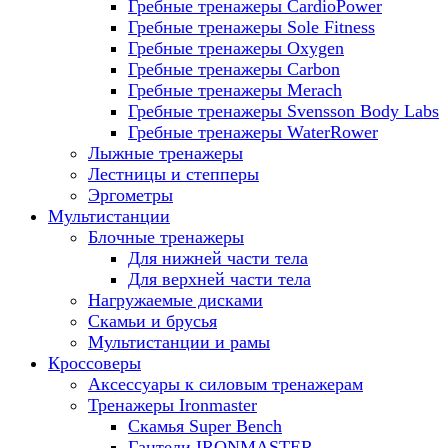
Гребные тренажеры CardioPower
Гребные тренажеры Sole Fitness
Гребные тренажеры Oxygen
Гребные тренажеры Carbon
Гребные тренажеры Merach
Гребные тренажеры Svensson Body Labs
Гребные тренажеры WaterRower
Лыжные тренажеры
Лестницы и степперы
Эргометры
Мультистанции
Блочные тренажеры
Для нижней части тела
Для верхней части тела
Нагружаемые дисками
Скамьи и брусья
Мультистанции и рамы
Кроссоверы
Аксессуары к силовым тренажерам
Тренажеры Ironmaster
Скамья Super Bench
Гантели IRONMASTER