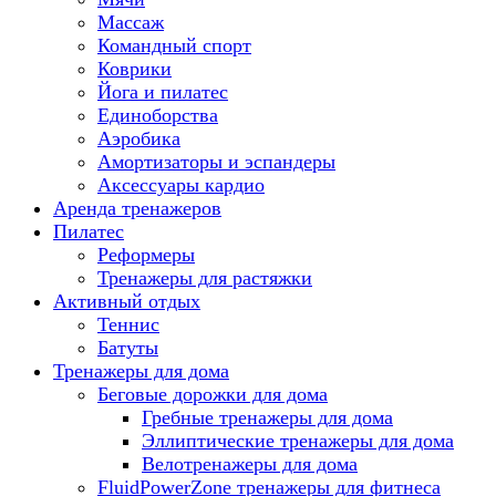
Массаж
Командный спорт
Коврики
Йога и пилатес
Единоборства
Аэробика
Амортизаторы и эспандеры
Аксессуары кардио
Аренда тренажеров
Пилатес
Реформеры
Тренажеры для растяжки
Активный отдых
Теннис
Батуты
Тренажеры для дома
Беговые дорожки для дома
Гребные тренажеры для дома
Эллиптические тренажеры для дома
Велотренажеры для дома
FluidPowerZone тренажеры для фитнеса