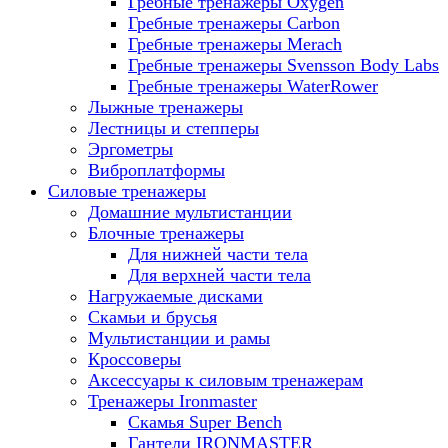
Гребные тренажеры Oxygen
Гребные тренажеры Carbon
Гребные тренажеры Merach
Гребные тренажеры Svensson Body Labs
Гребные тренажеры WaterRower
Лыжные тренажеры
Лестницы и степперы
Эргометры
Виброплатформы
Силовые тренажеры
Домашние мультистанции
Блочные тренажеры
Для нижней части тела
Для верхней части тела
Нагружаемые дисками
Скамьи и брусья
Мультистанции и рамы
Кроссоверы
Аксессуары к силовым тренажерам
Тренажеры Ironmaster
Скамья Super Bench
Гантели IRONMASTER