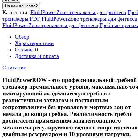
Категории:
FluidPowerZone тренажеры для фитнеса
Гре
тренажеры FDF
FluidPowerZone тренажеры для фитнеса
FluidPowerZone тренажеры для фитнеса
Гребные трена
Обзор
Характеристики
Отзывы
0
Доставка и оплата
Описание
FluidPowerROW - это профессиональный гребной
тренажер премиального уровня, максимально то
имитирующий академическую греблю с
реалистичным захватом и постоянным
сопротивлением без провалов и мертвых зон от
начала до конца гребка. Реалистичность гребли
достигается применением запатентованного
механизма регулируемого водного сопротивления
двойным резервуаром и 10 уровнями нагрузки.