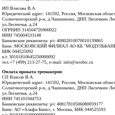
ИП Власова В.А.
Юридический адрес: 141592, Россия, Московская област
Солнечногорский р-н, д.Чашниково, ДНП Лисичкин Ле
ул.Лесничья, д.24
ОГРНИП 314504726900022
ИНН 745004533148
Банковские реквизиты: р/с 40802810070010139865
Банк: МОСКОВСКИЙ ФИЛИАЛ АО КБ "МОДУЛЬБАНК
БИК 044525092
к/с 30101810645250000092
тел.+7 (499) 213-27-75, e-mail: info@ierobic.ru
Оплата проката тренажеров
:
СП Власов В.А.
Юридический адрес: 141592, Россия, Московская област
Солнечногорский р-н, д.Чашниково, ДНП Лисичкин Ле
ул.Лесничья, д.24
ИНН 745101944753
Банковские реквизиты: р/с 40817810506080059177
Банк: АО «Альфа-Банк», г. Москва, БИК 044525593
к/с 30101810200000000593