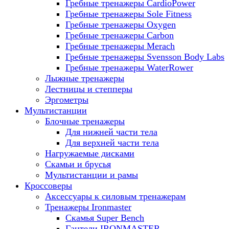
Гребные тренажеры CardioPower
Гребные тренажеры Sole Fitness
Гребные тренажеры Oxygen
Гребные тренажеры Carbon
Гребные тренажеры Merach
Гребные тренажеры Svensson Body Labs
Гребные тренажеры WaterRower
Лыжные тренажеры
Лестницы и степперы
Эргометры
Мультистанции
Блочные тренажеры
Для нижней части тела
Для верхней части тела
Нагружаемые дисками
Скамьи и брусья
Мультистанции и рамы
Кроссоверы
Аксессуары к силовым тренажерам
Тренажеры Ironmaster
Скамья Super Bench
Гантели IRONMASTER