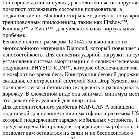
Сенсорные датчики пульса, расположенные на поручнях
помогают отслеживать состояние пользователя, а
подключение по Bluetooth открывает доступ к популяр
тренировочным приложениям, таким как Fitshow™,
Kinomap™ и Zwift™, для увлекательных виртуальных
пробежек.
Беговое полотно размером 120x42 см выполнено из
многослойного материала Diamond, который повышает 
износостойкость. Для снижения ударной нагрузки на су
установлена система амортизации с 4 селикон-гелиевы
подушками PHYSIO-RUN™, которые обеспечивают мяг
и комфорт во время бега. Конструкция беговой дорожки
складная, со встроенной системой Soft Drop System, кот
позволяет легко и безопасно складывать и раскладывать
дорожку. В сложенном виде она занимает минимум мест
что делает её идеальной для квартиры.
Для дополнительного удобства MANGAN A оснащена
подставкой для планшета или смартфона и разъемом US
который поддерживает зарядку мобильных устройств. 
предусмотрена беспроводная зарядка для смартфонов, ч
позволит вам оставаться на связи и не беспокоиться о