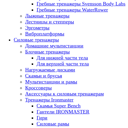
Гребные тренажеры Svensson Body Labs
Гребные тренажеры WaterRower
Лыжные тренажеры
Лестницы и степперы
Эргометры
Виброплатформы
Силовые тренажеры
Домашние мультистанции
Блочные тренажеры
Для нижней части тела
Для верхней части тела
Нагружаемые дисками
Скамьи и брусья
Мультистанции и рамы
Кроссоверы
Аксессуары к силовым тренажерам
Тренажеры Ironmaster
Скамья Super Bench
Гантели IRONMASTER
Гири
Силовые рамы