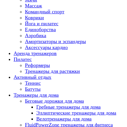
Массаж
Командный спорт
Коврики
Йога и пилатес
Единоборства
Аэробика
Амортизаторы и эспандеры
Аксессуары кардио
Аренда тренажеров
Пилатес
Реформеры
Тренажеры для растяжки
Активный отдых
Теннис
Батуты
Тренажеры для дома
Беговые дорожки для дома
Гребные тренажеры для дома
Эллиптические тренажеры для дома
Велотренажеры для дома
FluidPowerZone тренажеры для фитнеса