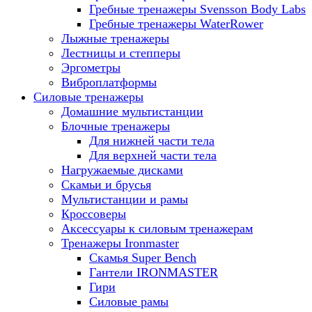
Гребные тренажеры Svensson Body Labs
Гребные тренажеры WaterRower
Лыжные тренажеры
Лестницы и степперы
Эргометры
Виброплатформы
Силовые тренажеры
Домашние мультистанции
Блочные тренажеры
Для нижней части тела
Для верхней части тела
Нагружаемые дисками
Скамьи и брусья
Мультистанции и рамы
Кроссоверы
Аксессуары к силовым тренажерам
Тренажеры Ironmaster
Скамья Super Bench
Гантели IRONMASTER
Гири
Силовые рамы