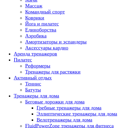
Массаж
Командный спорт
Коврики
Йога и пилатес
Единоборства
Аэробика
Амортизаторы и эспандеры
Аксессуары кардио
Аренда тренажеров
Пилатес
Реформеры
Тренажеры для растяжки
Активный отдых
Теннис
Батуты
Тренажеры для дома
Беговые дорожки для дома
Гребные тренажеры для дома
Эллиптические тренажеры для дома
Велотренажеры для дома
FluidPowerZone тренажеры для фитнеса