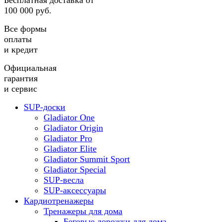
Бесплатная доставка от
100 000 руб.
Все формы
оплаты
и кредит
Официальная
гарантия
и сервис
SUP-доски
Gladiator One
Gladiator Origin
Gladiator Pro
Gladiator Elite
Gladiator Summit Sport
Gladiator Special
SUP-весла
SUP-аксессуары
Кардиотренажеры
Тренажеры для дома
Беговые дорожки для дома