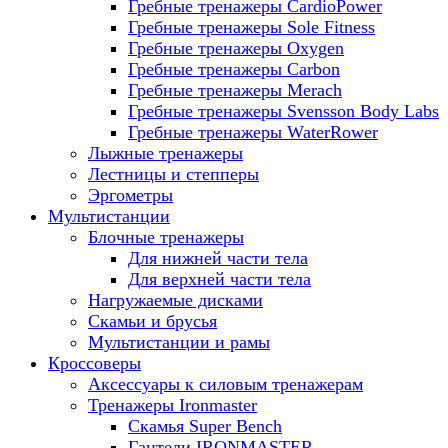
Гребные тренажеры CardioPower
Гребные тренажеры Sole Fitness
Гребные тренажеры Oxygen
Гребные тренажеры Carbon
Гребные тренажеры Merach
Гребные тренажеры Svensson Body Labs
Гребные тренажеры WaterRower
Лыжные тренажеры
Лестницы и степперы
Эргометры
Мультистанции
Блочные тренажеры
Для нижней части тела
Для верхней части тела
Нагружаемые дисками
Скамьи и брусья
Мультистанции и рамы
Кроссоверы
Аксессуары к силовым тренажерам
Тренажеры Ironmaster
Скамья Super Bench
Гантели IRONMASTER