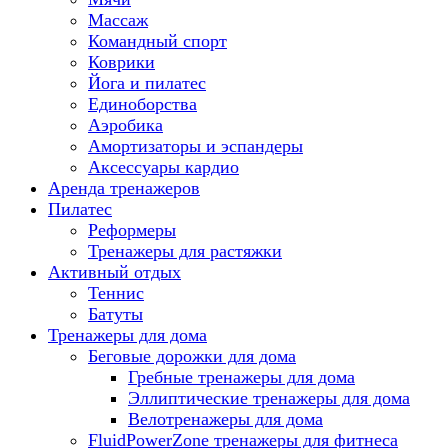
Массаж
Командный спорт
Коврики
Йога и пилатес
Единоборства
Аэробика
Амортизаторы и эспандеры
Аксессуары кардио
Аренда тренажеров
Пилатес
Реформеры
Тренажеры для растяжки
Активный отдых
Теннис
Батуты
Тренажеры для дома
Беговые дорожки для дома
Гребные тренажеры для дома
Эллиптические тренажеры для дома
Велотренажеры для дома
FluidPowerZone тренажеры для фитнеса