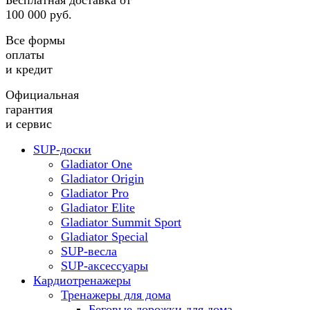
Бесплатная доставка от
100 000 руб.
Все формы
оплаты
и кредит
Официальная
гарантия
и сервис
SUP-доски
Gladiator One
Gladiator Origin
Gladiator Pro
Gladiator Elite
Gladiator Summit Sport
Gladiator Special
SUP-весла
SUP-аксессуары
Кардиотренажеры
Тренажеры для дома
Беговые дорожки для дома