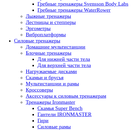
Гребные тренажеры Svensson Body Labs
Гребные тренажеры WaterRower
Лыжные тренажеры
Лестницы и степперы
Эргометры
Виброплатформы
Силовые тренажеры
Домашние мультистанции
Блочные тренажеры
Для нижней части тела
Для верхней части тела
Нагружаемые дисками
Скамьи и брусья
Мультистанции и рамы
Кроссоверы
Аксессуары к силовым тренажерам
Тренажеры Ironmaster
Скамья Super Bench
Гантели IRONMASTER
Гири
Силовые рамы