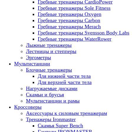
Гребные тренажеры CardioPower
Гребные тренажеры Sole Fitness
Гребные тренажеры Oxygen
Гребные тренажеры Carbon
Гребные тренажеры Merach
Гребные тренажеры Svensson Body Labs
Гребные тренажеры WaterRower
Лыжные тренажеры
Лестницы и степперы
Эргометры
Мультистанции
Блочные тренажеры
Для нижней части тела
Для верхней части тела
Нагружаемые дисками
Скамьи и брусья
Мультистанции и рамы
Кроссоверы
Аксессуары к силовым тренажерам
Тренажеры Ironmaster
Скамья Super Bench
Гантели IRONMASTER