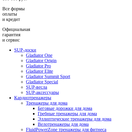
Все формы
оплаты
и кредит
Официальная
гарантия
и сервис
SUP-доски
Gladiator One
Gladiator Origin
Gladiator Pro
Gladiator Elite
Gladiator Summit Sport
Gladiator Special
SUP-весла
SUP-аксессуары
Кардиотренажеры
Тренажеры для дома
Беговые дорожки для дома
Гребные тренажеры для дома
Эллиптические тренажеры для дома
Велотренажеры для дома
FluidPowerZone тренажеры для фитнеса