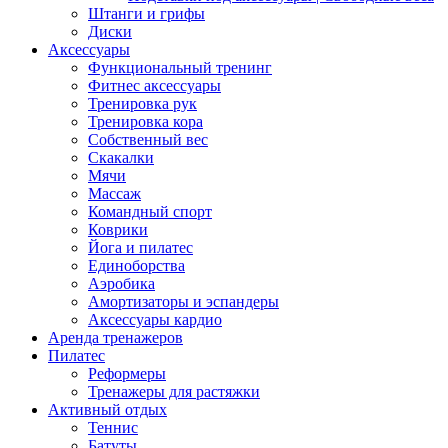
Штанги и грифы
Диски
Аксессуары
Функциональный тренинг
Фитнес аксессуары
Тренировка рук
Тренировка кора
Собственный вес
Скакалки
Мячи
Массаж
Командный спорт
Коврики
Йога и пилатес
Единоборства
Аэробика
Амортизаторы и эспандеры
Аксессуары кардио
Аренда тренажеров
Пилатес
Реформеры
Тренажеры для растяжки
Активный отдых
Теннис
Батуты