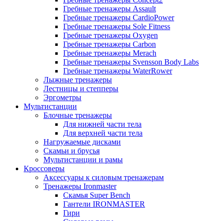
Гребные тренажеры Assault
Гребные тренажеры CardioPower
Гребные тренажеры Sole Fitness
Гребные тренажеры Oxygen
Гребные тренажеры Carbon
Гребные тренажеры Merach
Гребные тренажеры Svensson Body Labs
Гребные тренажеры WaterRower
Лыжные тренажеры
Лестницы и степперы
Эргометры
Мультистанции
Блочные тренажеры
Для нижней части тела
Для верхней части тела
Нагружаемые дисками
Скамьи и брусья
Мультистанции и рамы
Кроссоверы
Аксессуары к силовым тренажерам
Тренажеры Ironmaster
Скамья Super Bench
Гантели IRONMASTER
Гири