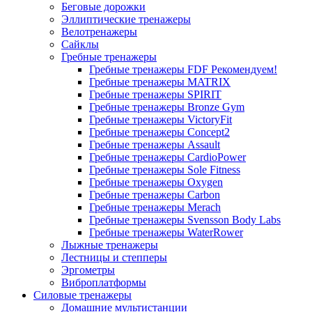
Беговые дорожки
Эллиптические тренажеры
Велотренажеры
Сайклы
Гребные тренажеры
Гребные тренажеры FDF
Рекомендуем!
Гребные тренажеры MATRIX
Гребные тренажеры SPIRIT
Гребные тренажеры Bronze Gym
Гребные тренажеры VictoryFit
Гребные тренажеры Concept2
Гребные тренажеры Assault
Гребные тренажеры CardioPower
Гребные тренажеры Sole Fitness
Гребные тренажеры Oxygen
Гребные тренажеры Carbon
Гребные тренажеры Merach
Гребные тренажеры Svensson Body Labs
Гребные тренажеры WaterRower
Лыжные тренажеры
Лестницы и степперы
Эргометры
Виброплатформы
Силовые тренажеры
Домашние мультистанции