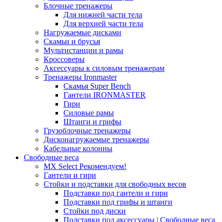
Блочные тренажеры
Для нижней части тела
Для верхней части тела
Нагружаемые дисками
Скамьи и брусья
Мультистанции и рамы
Кроссоверы
Аксессуары к силовым тренажерам
Тренажеры Ironmaster
Скамья Super Bench
Гантели IRONMASTER
Гири
Силовые рамы
Штанги и грифы
Грузоблочные тренажеры
Дисконагружаемые тренажеры
Кабельные колонны
Свободные веса
MX Select
Рекомендуем!
Гантели и гири
Стойки и подставки для свободных весов
Подставки под гантели и гири
Подставки под грифы и штанги
Стойки под диски
Подставки под аксессуары | Свободные веса