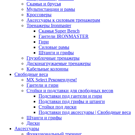
Скамьи и брусья
Мультистанции и рамы
Кроссоверы
Аксессуары к силовым тренажерам
Тренажеры Ironmaster
Скамья Super Bench
Гантели IRONMASTER
Гири
Силовые рамы
Штанги и грифы
Грузоблочные тренажеры
Дисконагружаемые тренажеры
Кабельные колонны
Свободные веса
MX Select
Рекомендуем!
Гантели и гири
Стойки и подставки для свободных весов
Подставки под гантели и гири
Подставки под грифы и штанги
Стойки под диски
Подставки под аксессуары | Свободные веса
Штанги и грифы
Диски
Аксессуары
Функциональный тренинг