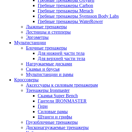
Гребные тренажеры Oxygen
Гребные тренажеры Carbon
Гребные тренажеры Merach
Гребные тренажеры Svensson Body Labs
Гребные тренажеры WaterRower
Лыжные тренажеры
Лестницы и степперы
Эргометры
Мультистанции
Блочные тренажеры
Для нижней части тела
Для верхней части тела
Нагружаемые дисками
Скамьи и брусья
Мультистанции и рамы
Кроссоверы
Аксессуары к силовым тренажерам
Тренажеры Ironmaster
Скамья Super Bench
Гантели IRONMASTER
Гири
Силовые рамы
Штанги и грифы
Грузоблочные тренажеры
Дисконагружаемые тренажеры