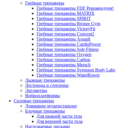
Гребные тренажеры
Гребные тренажеры FDF
Рекомендуем!
Гребные тренажеры MATRIX
Гребные тренажеры SPIRIT
Гребные тренажеры Bronze Gym
Гребные тренажеры VictoryFit
Гребные тренажеры Concept2
Гребные тренажеры Assault
Гребные тренажеры CardioPower
Гребные тренажеры Sole Fitness
Гребные тренажеры Oxygen
Гребные тренажеры Carbon
Гребные тренажеры Merach
Гребные тренажеры Svensson Body Labs
Гребные тренажеры WaterRower
Лыжные тренажеры
Лестницы и степперы
Эргометры
Виброплатформы
Силовые тренажеры
Домашние мультистанции
Блочные тренажеры
Для нижней части тела
Для верхней части тела
Нагружаемые дисками