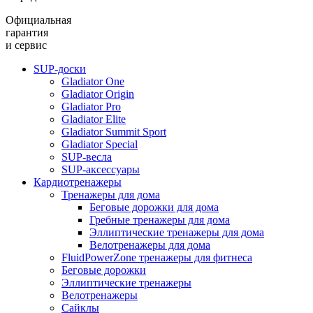
Официальная
гарантия
и сервис
SUP-доски
Gladiator One
Gladiator Origin
Gladiator Pro
Gladiator Elite
Gladiator Summit Sport
Gladiator Special
SUP-весла
SUP-аксессуары
Кардиотренажеры
Тренажеры для дома
Беговые дорожки для дома
Гребные тренажеры для дома
Эллиптические тренажеры для дома
Велотренажеры для дома
FluidPowerZone тренажеры для фитнеса
Беговые дорожки
Эллиптические тренажеры
Велотренажеры
Сайклы