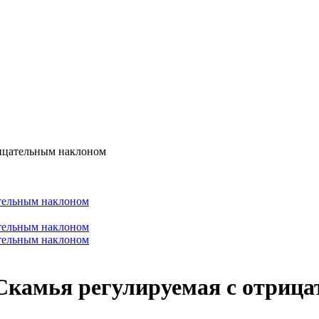
цательным наклоном
мья регулируемая с отрица