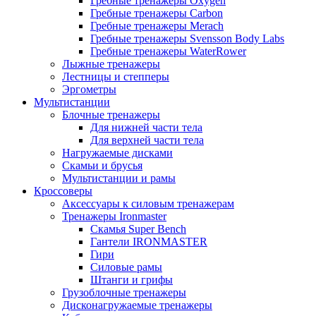
Гребные тренажеры Oxygen
Гребные тренажеры Carbon
Гребные тренажеры Merach
Гребные тренажеры Svensson Body Labs
Гребные тренажеры WaterRower
Лыжные тренажеры
Лестницы и степперы
Эргометры
Мультистанции
Блочные тренажеры
Для нижней части тела
Для верхней части тела
Нагружаемые дисками
Скамьи и брусья
Мультистанции и рамы
Кроссоверы
Аксессуары к силовым тренажерам
Тренажеры Ironmaster
Скамья Super Bench
Гантели IRONMASTER
Гири
Силовые рамы
Штанги и грифы
Грузоблочные тренажеры
Дисконагружаемые тренажеры