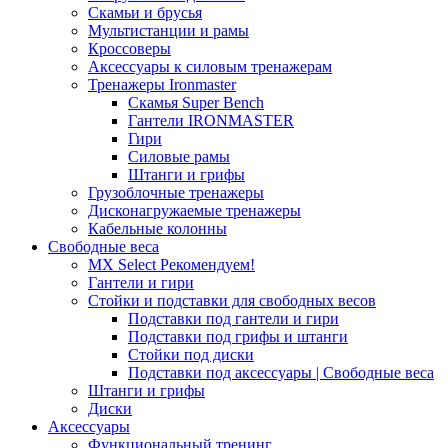
Скамьи и брусья
Мультистанции и рамы
Кроссоверы
Аксессуары к силовым тренажерам
Тренажеры Ironmaster
Скамья Super Bench
Гантели IRONMASTER
Гири
Силовые рамы
Штанги и грифы
Грузоблочные тренажеры
Дисконагружаемые тренажеры
Кабельные колонны
Свободные веса
MX Select
Рекомендуем!
Гантели и гири
Стойки и подставки для свободных весов
Подставки под гантели и гири
Подставки под грифы и штанги
Стойки под диски
Подставки под аксессуары | Свободные веса
Штанги и грифы
Диски
Аксессуары
Функциональный тренинг