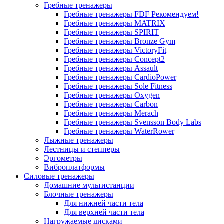
Гребные тренажеры
Гребные тренажеры FDF
Рекомендуем!
Гребные тренажеры MATRIX
Гребные тренажеры SPIRIT
Гребные тренажеры Bronze Gym
Гребные тренажеры VictoryFit
Гребные тренажеры Concept2
Гребные тренажеры Assault
Гребные тренажеры CardioPower
Гребные тренажеры Sole Fitness
Гребные тренажеры Oxygen
Гребные тренажеры Carbon
Гребные тренажеры Merach
Гребные тренажеры Svensson Body Labs
Гребные тренажеры WaterRower
Лыжные тренажеры
Лестницы и степперы
Эргометры
Виброплатформы
Силовые тренажеры
Домашние мультистанции
Блочные тренажеры
Для нижней части тела
Для верхней части тела
Нагружаемые дисками