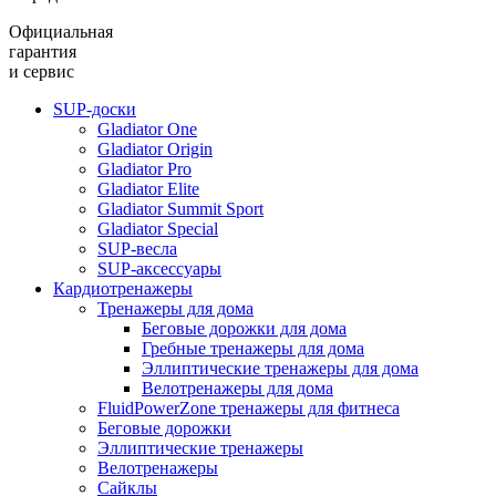
Официальная
гарантия
и сервис
SUP-доски
Gladiator One
Gladiator Origin
Gladiator Pro
Gladiator Elite
Gladiator Summit Sport
Gladiator Special
SUP-весла
SUP-аксессуары
Кардиотренажеры
Тренажеры для дома
Беговые дорожки для дома
Гребные тренажеры для дома
Эллиптические тренажеры для дома
Велотренажеры для дома
FluidPowerZone тренажеры для фитнеса
Беговые дорожки
Эллиптические тренажеры
Велотренажеры
Сайклы