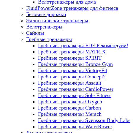
Велотренажеры для дома
FluidPowerZone тренажеры для фитнеса
Беговые дорожки
Эллиптические тренажеры
Велотренажеры
Сайклы
Гребные тренажеры
Гребные тренажеры FDF
Рекомендуем!
Гребные тренажеры MATRIX
Гребные тренажеры SPIRIT
Гребные тренажеры Bronze Gym
Гребные тренажеры VictoryFit
Гребные тренажеры Concept2
Гребные тренажеры Assault
Гребные тренажеры CardioPower
Гребные тренажеры Sole Fitness
Гребные тренажеры Oxygen
Гребные тренажеры Carbon
Гребные тренажеры Merach
Гребные тренажеры Svensson Body Labs
Гребные тренажеры WaterRower
Лыжные тренажеры