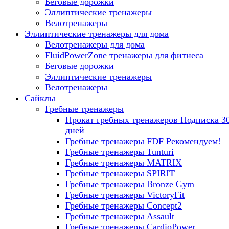
Беговые дорожки
Эллиптические тренажеры
Велотренажеры
Эллиптические тренажеры для дома
Велотренажеры для дома
FluidPowerZone тренажеры для фитнеса
Беговые дорожки
Эллиптические тренажеры
Велотренажеры
Сайклы
Гребные тренажеры
Прокат гребных тренажеров
Подписка 3
дней
Гребные тренажеры FDF
Рекомендуем!
Гребные тренажеры Tunturi
Гребные тренажеры MATRIX
Гребные тренажеры SPIRIT
Гребные тренажеры Bronze Gym
Гребные тренажеры VictoryFit
Гребные тренажеры Concept2
Гребные тренажеры Assault
Гребные тренажеры CardioPower