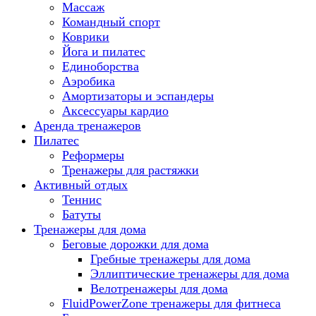
Массаж
Командный спорт
Коврики
Йога и пилатес
Единоборства
Аэробика
Амортизаторы и эспандеры
Аксессуары кардио
Аренда тренажеров
Пилатес
Реформеры
Тренажеры для растяжки
Активный отдых
Теннис
Батуты
Тренажеры для дома
Беговые дорожки для дома
Гребные тренажеры для дома
Эллиптические тренажеры для дома
Велотренажеры для дома
FluidPowerZone тренажеры для фитнеса