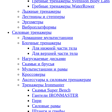
Гребные тренажеры Svensson Body Labs
Гребные тренажеры WaterRower
Лыжные тренажеры
Лестницы и степперы
Эргометры
Виброплатформы
Силовые тренажеры
Домашние мультистанции
Блочные тренажеры
Для нижней части тела
Для верхней части тела
Нагружаемые дисками
Скамьи и брусья
Мультистанции и рамы
Кроссоверы
Аксессуары к силовым тренажерам
Тренажеры Ironmaster
Скамья Super Bench
Гантели IRONMASTER
Гири
Силовые рамы
Штанги и грифы