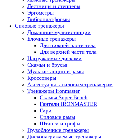
Лестницы и степперы
Эргометры
Виброплатформы
Силовые тренажеры
Домашние мультистанции
Блочные тренажеры
Для нижней части тела
Для верхней части тела
Нагружаемые дисками
Скамьи и брусья
Мультистанции и рамы
Кроссоверы
Аксессуары к силовым тренажерам
Тренажеры Ironmaster
Скамья Super Bench
Гантели IRONMASTER
Гири
Силовые рамы
Штанги и грифы
Грузоблочные тренажеры
Дисконагружаемые тренажеры