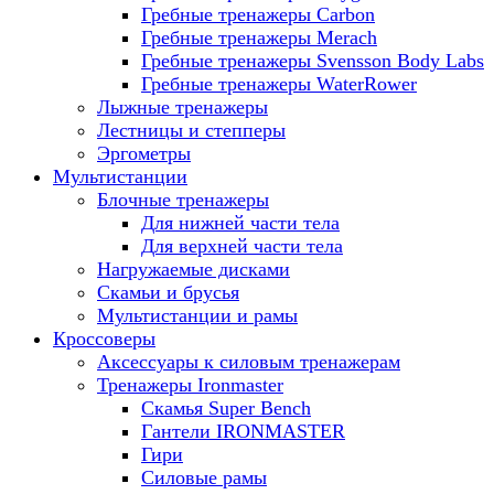
Гребные тренажеры Carbon
Гребные тренажеры Merach
Гребные тренажеры Svensson Body Labs
Гребные тренажеры WaterRower
Лыжные тренажеры
Лестницы и степперы
Эргометры
Мультистанции
Блочные тренажеры
Для нижней части тела
Для верхней части тела
Нагружаемые дисками
Скамьи и брусья
Мультистанции и рамы
Кроссоверы
Аксессуары к силовым тренажерам
Тренажеры Ironmaster
Скамья Super Bench
Гантели IRONMASTER
Гири
Силовые рамы