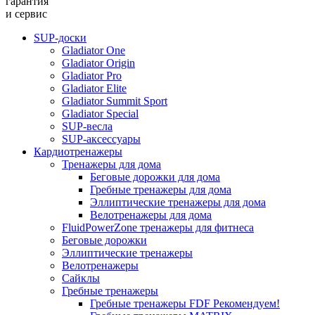
гарантия
и сервис
SUP-доски
Gladiator One
Gladiator Origin
Gladiator Pro
Gladiator Elite
Gladiator Summit Sport
Gladiator Special
SUP-весла
SUP-аксессуары
Кардиотренажеры
Тренажеры для дома
Беговые дорожки для дома
Гребные тренажеры для дома
Эллиптические тренажеры для дома
Велотренажеры для дома
FluidPowerZone тренажеры для фитнеса
Беговые дорожки
Эллиптические тренажеры
Велотренажеры
Сайклы
Гребные тренажеры
Гребные тренажеры FDF
Рекомендуем!