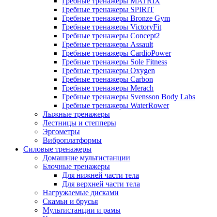
Гребные тренажеры MATRIX
Гребные тренажеры SPIRIT
Гребные тренажеры Bronze Gym
Гребные тренажеры VictoryFit
Гребные тренажеры Concept2
Гребные тренажеры Assault
Гребные тренажеры CardioPower
Гребные тренажеры Sole Fitness
Гребные тренажеры Oxygen
Гребные тренажеры Carbon
Гребные тренажеры Merach
Гребные тренажеры Svensson Body Labs
Гребные тренажеры WaterRower
Лыжные тренажеры
Лестницы и степперы
Эргометры
Виброплатформы
Силовые тренажеры
Домашние мультистанции
Блочные тренажеры
Для нижней части тела
Для верхней части тела
Нагружаемые дисками
Скамьи и брусья
Мультистанции и рамы