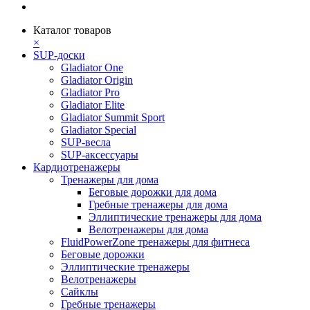
Каталог товаров
×
SUP-доски
Gladiator One
Gladiator Origin
Gladiator Pro
Gladiator Elite
Gladiator Summit Sport
Gladiator Special
SUP-весла
SUP-аксессуары
Кардиотренажеры
Тренажеры для дома
Беговые дорожки для дома
Гребные тренажеры для дома
Эллиптические тренажеры для дома
Велотренажеры для дома
FluidPowerZone тренажеры для фитнеса
Беговые дорожки
Эллиптические тренажеры
Велотренажеры
Сайклы
Гребные тренажеры