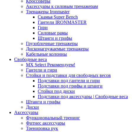
Кроссоверы
Аксессуары к силовым тренажерам
Тренажеры Ironmaster
Скамья Super Bench
Гантели IRONMASTER
Гири
Силовые рамы
Штанги и грифы
Грузоблочные тренажеры
Дисконагружаемые тренажеры
Кабельные колонны
Свободные веса
MX Select
Рекомендуем!
Гантели и гири
Стойки и подставки для свободных весов
Подставки под гантели и гири
Подставки под грифы и штанги
Стойки под диски
Подставки под аксессуары | Свободные веса
Штанги и грифы
Диски
Аксессуары
Функциональный тренинг
Фитнес аксессуары
Тренировка рук