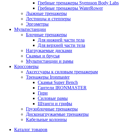
Гребные тренажеры Svensson Body Labs
Гребные тренажеры WaterRower
Лыжные тренажеры
Лестницы и степперы
Эргометры
Мультистанции
Блочные тренажеры
Для нижней части тела
Для верхней части тела
Нагружаемые дисками
Скамьи и брусья
Мультистанции и рамы
Кроссоверы
Аксессуары к силовым тренажерам
Тренажеры Ironmaster
Скамья Super Bench
Гантели IRONMASTER
Гири
Силовые рамы
Штанги и грифы
Грузоблочные тренажеры
Дисконагружаемые тренажеры
Кабельные колонны
Каталог товаров