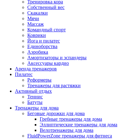
Тренировка кора
Собственный вес
Скакалки
Мячи
Массаж
Командный спорт
Коврики
Йога и пилатес
Единоборства
Аэробика
Амортизаторы и эспандеры
Аксессуары кардио
Аренда тренажеров
Пилатес
Реформеры
Тренажеры для растяжки
Активный отдых
Теннис
Батуты
Тренажеры для дома
Беговые дорожки для дома
Гребные тренажеры для дома
Эллиптические тренажеры для дома
Велотренажеры для дома
FluidPowerZone тренажеры для фитнеса