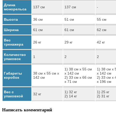
Длина
137 см
137 см
-
монорельса
Высота
36 см
51 см
55 см
Ширина
61 см
61 см
62 см
Вес
26 кг
29 кг
42 кг
тренажера
Количество
1
2
2
упаковок
1) 38 см х 55 см
1) 38 см х 
Габариты
38 см х 55 см х
х 142 см
х 142 см
коробок
142 см
2) 33 см х 66 см
2) 33 см х 
х 71 см
х 196 см
Вес с
1) 32 кг
1) 25 кг
32 кг
упаковкой
2) 14 кг
2) 31 кг
Написать комментарий