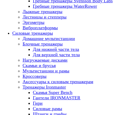
Гребные тренажеры Svensson Body Labs
Гребные тренажеры WaterRower
Лыжные тренажеры
Лестницы и степперы
Эргометры
Виброплатформы
Силовые тренажеры
Домашние мультистанции
Блочные тренажеры
Для нижней части тела
Для верхней части тела
Нагружаемые дисками
Скамьи и брусья
Мультистанции и рамы
Кроссоверы
Аксессуары к силовым тренажерам
Тренажеры Ironmaster
Скамья Super Bench
Гантели IRONMASTER
Гири
Силовые рамы
Штанги и грифы