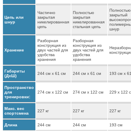
Полностью
Частично
Полностью
закрытый
Цепь или
закрытая
закрытая
высокопро
шнур
никелированная
никелированная
полимерн
цепь
стальная цепь
шнур
Разборная
Разборная
конструкция из
конструкция из
Неразборн
Хранение
двух частей для
двух частей для
конструкци
удобства
удобства
хранения
хранения
Габариты
244 см х 61 см
244 см х 61 см
193 см х 6
(ДхШ)
Пространство
для
274 см х 122 см
274 см х 122 см
229 х 122 
тренировки:
Макс. вес
227 кг
227 кг
227 кг
спортсмена
Длина
244 см
244 см
193 см