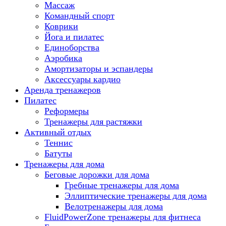
Массаж
Командный спорт
Коврики
Йога и пилатес
Единоборства
Аэробика
Амортизаторы и эспандеры
Аксессуары кардио
Аренда тренажеров
Пилатес
Реформеры
Тренажеры для растяжки
Активный отдых
Теннис
Батуты
Тренажеры для дома
Беговые дорожки для дома
Гребные тренажеры для дома
Эллиптические тренажеры для дома
Велотренажеры для дома
FluidPowerZone тренажеры для фитнеса