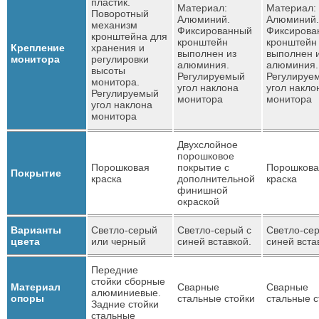
пластик.
Материал:
Материал:
Поворотный
Алюминий.
Алюминий.
механизм
Фиксированный
Фиксирова
кронштейна для
кронштейн
кронштейн
Крепление
хранения и
выполнен из
выполнен 
монитора
регулировки
алюминия.
алюминия.
высоты
Регулируемый
Регулируе
монитора.
угол наклона
угол накло
Регулируемый
монитора
монитора
угол наклона
монитора
Двухслойное
порошковое
Порошковая
покрытие с
Порошкова
Покрытие
краска
дополнительной
краска
финишной
окраской
Варианты
Светло-серый
Светло-серый с
Светло-се
цвета
или черный
синей вставкой.
синей вста
Передние
стойки сборные
Материал
Сварные
Сварные
алюминиевые.
опоры
стальные стойки
стальные с
Задние стойки
стальные