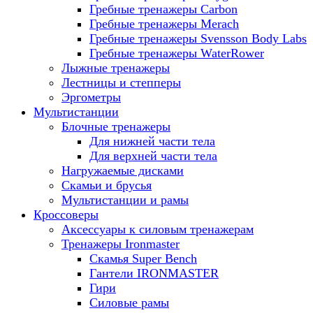
Гребные тренажеры Carbon
Гребные тренажеры Merach
Гребные тренажеры Svensson Body Labs
Гребные тренажеры WaterRower
Лыжные тренажеры
Лестницы и степперы
Эргометры
Мультистанции
Блочные тренажеры
Для нижней части тела
Для верхней части тела
Нагружаемые дисками
Скамьи и брусья
Мультистанции и рамы
Кроссоверы
Аксессуары к силовым тренажерам
Тренажеры Ironmaster
Скамья Super Bench
Гантели IRONMASTER
Гири
Силовые рамы