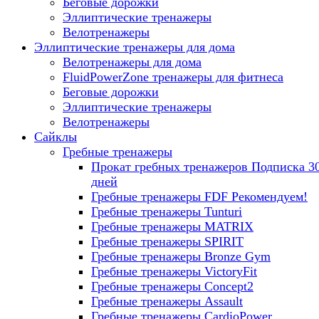
Беговые дорожки
Эллиптические тренажеры
Велотренажеры
Эллиптические тренажеры для дома
Велотренажеры для дома
FluidPowerZone тренажеры для фитнеса
Беговые дорожки
Эллиптические тренажеры
Велотренажеры
Сайклы
Гребные тренажеры
Прокат гребных тренажеров
Подписка 3
дней
Гребные тренажеры FDF
Рекомендуем!
Гребные тренажеры Tunturi
Гребные тренажеры MATRIX
Гребные тренажеры SPIRIT
Гребные тренажеры Bronze Gym
Гребные тренажеры VictoryFit
Гребные тренажеры Concept2
Гребные тренажеры Assault
Гребные тренажеры CardioPower