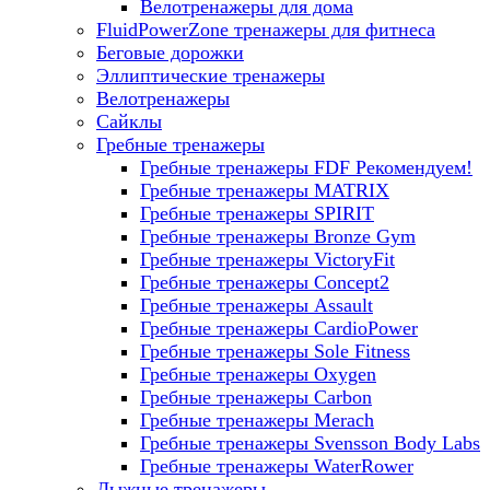
Велотренажеры для дома
FluidPowerZone тренажеры для фитнеса
Беговые дорожки
Эллиптические тренажеры
Велотренажеры
Сайклы
Гребные тренажеры
Гребные тренажеры FDF
Рекомендуем!
Гребные тренажеры MATRIX
Гребные тренажеры SPIRIT
Гребные тренажеры Bronze Gym
Гребные тренажеры VictoryFit
Гребные тренажеры Concept2
Гребные тренажеры Assault
Гребные тренажеры CardioPower
Гребные тренажеры Sole Fitness
Гребные тренажеры Oxygen
Гребные тренажеры Carbon
Гребные тренажеры Merach
Гребные тренажеры Svensson Body Labs
Гребные тренажеры WaterRower
Лыжные тренажеры