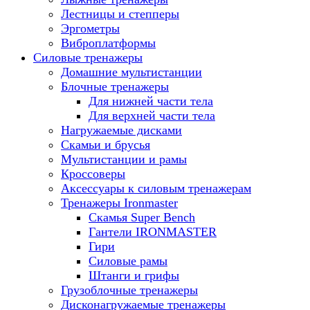
Лестницы и степперы
Эргометры
Виброплатформы
Силовые тренажеры
Домашние мультистанции
Блочные тренажеры
Для нижней части тела
Для верхней части тела
Нагружаемые дисками
Скамьи и брусья
Мультистанции и рамы
Кроссоверы
Аксессуары к силовым тренажерам
Тренажеры Ironmaster
Скамья Super Bench
Гантели IRONMASTER
Гири
Силовые рамы
Штанги и грифы
Грузоблочные тренажеры
Дисконагружаемые тренажеры