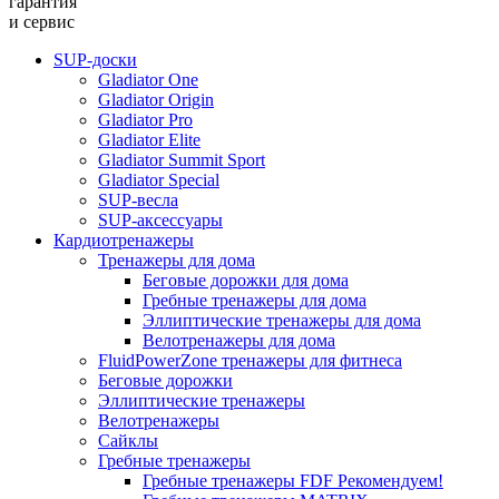
гарантия
и сервис
SUP-доски
Gladiator One
Gladiator Origin
Gladiator Pro
Gladiator Elite
Gladiator Summit Sport
Gladiator Special
SUP-весла
SUP-аксессуары
Кардиотренажеры
Тренажеры для дома
Беговые дорожки для дома
Гребные тренажеры для дома
Эллиптические тренажеры для дома
Велотренажеры для дома
FluidPowerZone тренажеры для фитнеса
Беговые дорожки
Эллиптические тренажеры
Велотренажеры
Сайклы
Гребные тренажеры
Гребные тренажеры FDF
Рекомендуем!