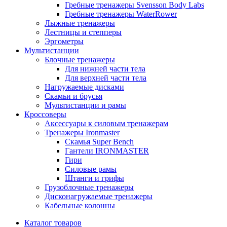
Гребные тренажеры Svensson Body Labs
Гребные тренажеры WaterRower
Лыжные тренажеры
Лестницы и степперы
Эргометры
Мультистанции
Блочные тренажеры
Для нижней части тела
Для верхней части тела
Нагружаемые дисками
Скамьи и брусья
Мультистанции и рамы
Кроссоверы
Аксессуары к силовым тренажерам
Тренажеры Ironmaster
Скамья Super Bench
Гантели IRONMASTER
Гири
Силовые рамы
Штанги и грифы
Грузоблочные тренажеры
Дисконагружаемые тренажеры
Кабельные колонны
Каталог товаров