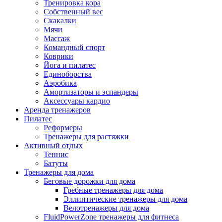
Тренировка кора
Собственный вес
Скакалки
Мячи
Массаж
Командный спорт
Коврики
Йога и пилатес
Единоборства
Аэробика
Амортизаторы и эспандеры
Аксессуары кардио
Аренда тренажеров
Пилатес
Реформеры
Тренажеры для растяжки
Активный отдых
Теннис
Батуты
Тренажеры для дома
Беговые дорожки для дома
Гребные тренажеры для дома
Эллиптические тренажеры для дома
Велотренажеры для дома
FluidPowerZone тренажеры для фитнеса