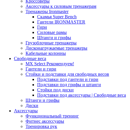
Кроссоверы
Аксессуары к силовым тренажерам
Тренажеры Ironmaster
Скамья Super Bench
Гантели IRONMASTER
Гири
Силовые рамы
Штанги и грифы
Грузоблочные тренажеры
Дисконагружаемые тренажеры
Кабельные колонны
Свободные веса
MX Select
Рекомендуем!
Гантели и гири
Стойки и подставки для свободных весов
Подставки под гантели и гири
Подставки под грифы и штанги
Стойки под диски
Подставки под аксессуары | Свободные веса
Штанги и грифы
Диски
Аксессуары
Функциональный тренинг
Фитнес аксессуары
Тренировка рук