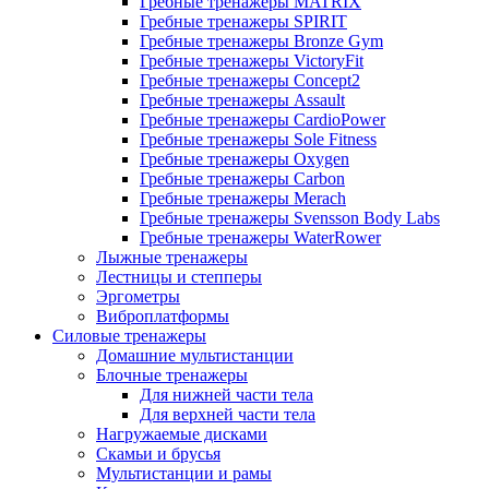
Гребные тренажеры MATRIX
Гребные тренажеры SPIRIT
Гребные тренажеры Bronze Gym
Гребные тренажеры VictoryFit
Гребные тренажеры Concept2
Гребные тренажеры Assault
Гребные тренажеры CardioPower
Гребные тренажеры Sole Fitness
Гребные тренажеры Oxygen
Гребные тренажеры Carbon
Гребные тренажеры Merach
Гребные тренажеры Svensson Body Labs
Гребные тренажеры WaterRower
Лыжные тренажеры
Лестницы и степперы
Эргометры
Виброплатформы
Силовые тренажеры
Домашние мультистанции
Блочные тренажеры
Для нижней части тела
Для верхней части тела
Нагружаемые дисками
Скамьи и брусья
Мультистанции и рамы