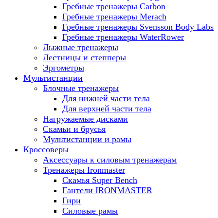
Гребные тренажеры Carbon
Гребные тренажеры Merach
Гребные тренажеры Svensson Body Labs
Гребные тренажеры WaterRower
Лыжные тренажеры
Лестницы и степперы
Эргометры
Мультистанции
Блочные тренажеры
Для нижней части тела
Для верхней части тела
Нагружаемые дисками
Скамьи и брусья
Мультистанции и рамы
Кроссоверы
Аксессуары к силовым тренажерам
Тренажеры Ironmaster
Скамья Super Bench
Гантели IRONMASTER
Гири
Силовые рамы