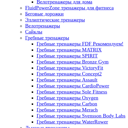
Велотренажеры для дома
FluidPowerZone тренажеры для фитнеса
Беговые дорожки
Эллиптические тренажеры
Велотренажеры
Сайклы
Гребные тренажеры
Гребные тренажеры FDF
Рекомендуем!
Гребные тренажеры MATRIX
Гребные тренажеры SPIRIT
Гребные тренажеры Bronze Gym
Гребные тренажеры VictoryFit
Гребные тренажеры Concept2
Гребные тренажеры Assault
Гребные тренажеры CardioPower
Гребные тренажеры Sole Fitness
Гребные тренажеры Oxygen
Гребные тренажеры Carbon
Гребные тренажеры Merach
Гребные тренажеры Svensson Body Labs
Гребные тренажеры WaterRower
Лыжные тренажеры