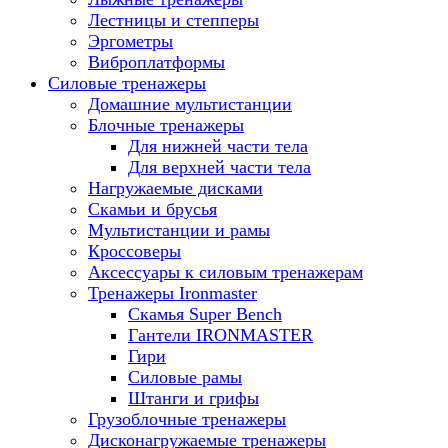
Лестницы и степперы
Эргометры
Виброплатформы
Силовые тренажеры
Домашние мультистанции
Блочные тренажеры
Для нижней части тела
Для верхней части тела
Нагружаемые дисками
Скамьи и брусья
Мультистанции и рамы
Кроссоверы
Аксессуары к силовым тренажерам
Тренажеры Ironmaster
Скамья Super Bench
Гантели IRONMASTER
Гири
Силовые рамы
Штанги и грифы
Грузоблочные тренажеры
Дисконагружаемые тренажеры