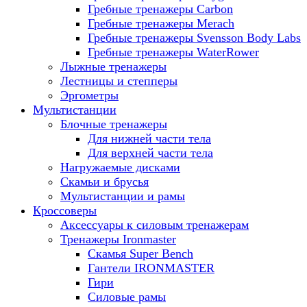
Гребные тренажеры Carbon
Гребные тренажеры Merach
Гребные тренажеры Svensson Body Labs
Гребные тренажеры WaterRower
Лыжные тренажеры
Лестницы и степперы
Эргометры
Мультистанции
Блочные тренажеры
Для нижней части тела
Для верхней части тела
Нагружаемые дисками
Скамьи и брусья
Мультистанции и рамы
Кроссоверы
Аксессуары к силовым тренажерам
Тренажеры Ironmaster
Скамья Super Bench
Гантели IRONMASTER
Гири
Силовые рамы