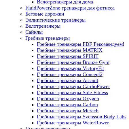
Велотренажеры для дома
FluidPowerZone тренажеры для фитнеса
Беговые дорожки
Эллиптические тренажеры
Велотренажеры
Сайклы
Гребные тренажеры
Гребные тренажеры FDF
Рекомендуем!
Гребные тренажеры MATRIX
Гребные тренажеры SPIRIT
Гребные тренажеры Bronze Gym
Гребные тренажеры VictoryFit
Гребные тренажеры Concept2
Гребные тренажеры Assault
Гребные тренажеры CardioPower
Гребные тренажеры Sole Fitness
Гребные тренажеры Oxygen
Гребные тренажеры Carbon
Гребные тренажеры Merach
Гребные тренажеры Svensson Body Labs
Гребные тренажеры WaterRower
Лыжные тренажеры