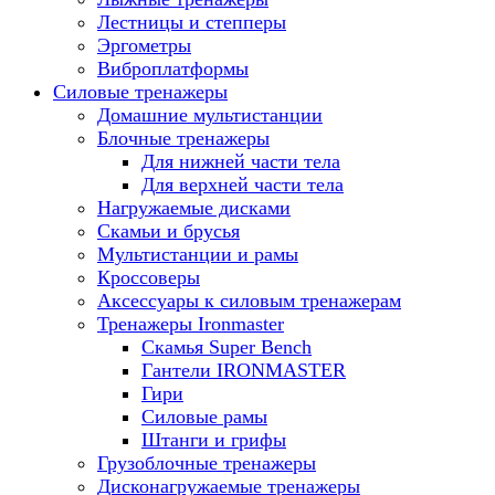
Лестницы и степперы
Эргометры
Виброплатформы
Силовые тренажеры
Домашние мультистанции
Блочные тренажеры
Для нижней части тела
Для верхней части тела
Нагружаемые дисками
Скамьи и брусья
Мультистанции и рамы
Кроссоверы
Аксессуары к силовым тренажерам
Тренажеры Ironmaster
Скамья Super Bench
Гантели IRONMASTER
Гири
Силовые рамы
Штанги и грифы
Грузоблочные тренажеры
Дисконагружаемые тренажеры