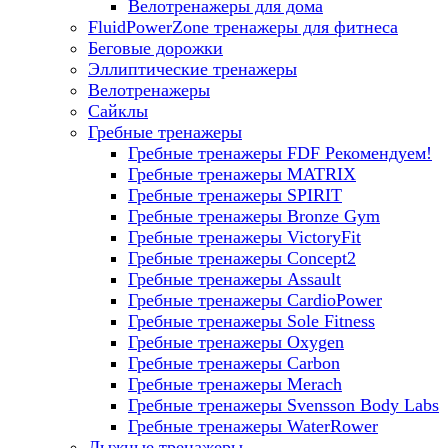
Велотренажеры для дома
FluidPowerZone тренажеры для фитнеса
Беговые дорожки
Эллиптические тренажеры
Велотренажеры
Сайклы
Гребные тренажеры
Гребные тренажеры FDF
Рекомендуем!
Гребные тренажеры MATRIX
Гребные тренажеры SPIRIT
Гребные тренажеры Bronze Gym
Гребные тренажеры VictoryFit
Гребные тренажеры Concept2
Гребные тренажеры Assault
Гребные тренажеры CardioPower
Гребные тренажеры Sole Fitness
Гребные тренажеры Oxygen
Гребные тренажеры Carbon
Гребные тренажеры Merach
Гребные тренажеры Svensson Body Labs
Гребные тренажеры WaterRower
Лыжные тренажеры