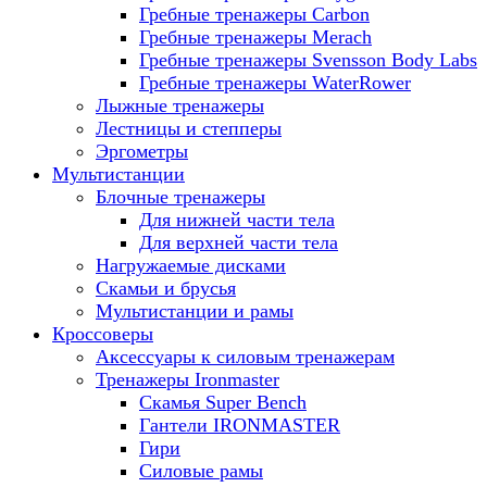
Гребные тренажеры Carbon
Гребные тренажеры Merach
Гребные тренажеры Svensson Body Labs
Гребные тренажеры WaterRower
Лыжные тренажеры
Лестницы и степперы
Эргометры
Мультистанции
Блочные тренажеры
Для нижней части тела
Для верхней части тела
Нагружаемые дисками
Скамьи и брусья
Мультистанции и рамы
Кроссоверы
Аксессуары к силовым тренажерам
Тренажеры Ironmaster
Скамья Super Bench
Гантели IRONMASTER
Гири
Силовые рамы