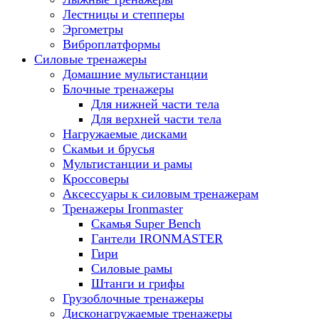
Лестницы и степперы
Эргометры
Виброплатформы
Силовые тренажеры
Домашние мультистанции
Блочные тренажеры
Для нижней части тела
Для верхней части тела
Нагружаемые дисками
Скамьи и брусья
Мультистанции и рамы
Кроссоверы
Аксессуары к силовым тренажерам
Тренажеры Ironmaster
Скамья Super Bench
Гантели IRONMASTER
Гири
Силовые рамы
Штанги и грифы
Грузоблочные тренажеры
Дисконагружаемые тренажеры