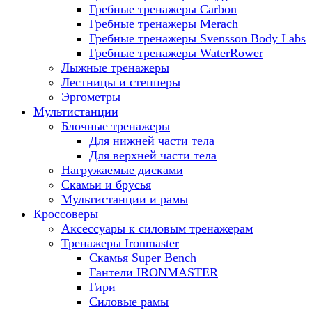
Гребные тренажеры Carbon
Гребные тренажеры Merach
Гребные тренажеры Svensson Body Labs
Гребные тренажеры WaterRower
Лыжные тренажеры
Лестницы и степперы
Эргометры
Мультистанции
Блочные тренажеры
Для нижней части тела
Для верхней части тела
Нагружаемые дисками
Скамьи и брусья
Мультистанции и рамы
Кроссоверы
Аксессуары к силовым тренажерам
Тренажеры Ironmaster
Скамья Super Bench
Гантели IRONMASTER
Гири
Силовые рамы