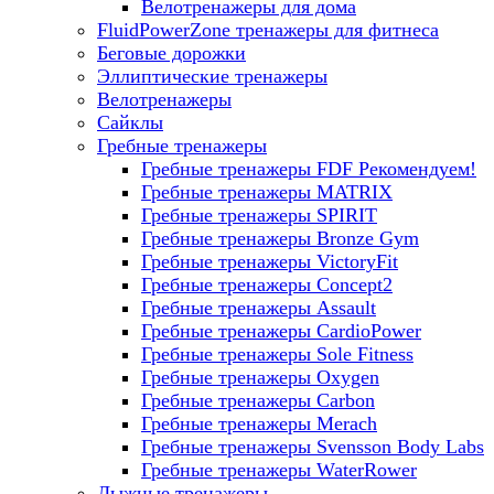
Велотренажеры для дома
FluidPowerZone тренажеры для фитнеса
Беговые дорожки
Эллиптические тренажеры
Велотренажеры
Сайклы
Гребные тренажеры
Гребные тренажеры FDF
Рекомендуем!
Гребные тренажеры MATRIX
Гребные тренажеры SPIRIT
Гребные тренажеры Bronze Gym
Гребные тренажеры VictoryFit
Гребные тренажеры Concept2
Гребные тренажеры Assault
Гребные тренажеры CardioPower
Гребные тренажеры Sole Fitness
Гребные тренажеры Oxygen
Гребные тренажеры Carbon
Гребные тренажеры Merach
Гребные тренажеры Svensson Body Labs
Гребные тренажеры WaterRower
Лыжные тренажеры