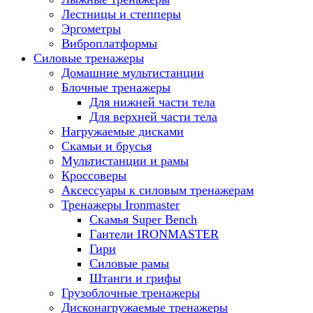
Лестницы и степперы
Эргометры
Виброплатформы
Силовые тренажеры
Домашние мультистанции
Блочные тренажеры
Для нижней части тела
Для верхней части тела
Нагружаемые дисками
Скамьи и брусья
Мультистанции и рамы
Кроссоверы
Аксессуары к силовым тренажерам
Тренажеры Ironmaster
Скамья Super Bench
Гантели IRONMASTER
Гири
Силовые рамы
Штанги и грифы
Грузоблочные тренажеры
Дисконагружаемые тренажеры