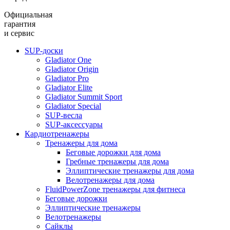
Официальная
гарантия
и сервис
SUP-доски
Gladiator One
Gladiator Origin
Gladiator Pro
Gladiator Elite
Gladiator Summit Sport
Gladiator Special
SUP-весла
SUP-аксессуары
Кардиотренажеры
Тренажеры для дома
Беговые дорожки для дома
Гребные тренажеры для дома
Эллиптические тренажеры для дома
Велотренажеры для дома
FluidPowerZone тренажеры для фитнеса
Беговые дорожки
Эллиптические тренажеры
Велотренажеры
Сайклы