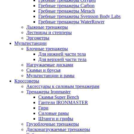
Гребные тренажеры Oxygen
Гребные тренажеры Carbon
Гребные тренажеры Merach
Гребные тренажеры Svensson Body Labs
Гребные тренажеры WaterRower
Лыжные тренажеры
Лестницы и степперы
Эргометры
Мультистанции
Блочные тренажеры
Для нижней части тела
Для верхней части тела
Нагружаемые дисками
Скамьи и брусья
Мультистанции и рамы
Кроссоверы
Аксессуары к силовым тренажерам
Тренажеры Ironmaster
Скамья Super Bench
Гантели IRONMASTER
Гири
Силовые рамы
Штанги и грифы
Грузоблочные тренажеры
Дисконагружаемые тренажеры