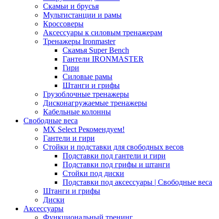
Скамьи и брусья
Мультистанции и рамы
Кроссоверы
Аксессуары к силовым тренажерам
Тренажеры Ironmaster
Скамья Super Bench
Гантели IRONMASTER
Гири
Силовые рамы
Штанги и грифы
Грузоблочные тренажеры
Дисконагружаемые тренажеры
Кабельные колонны
Свободные веса
MX Select
Рекомендуем!
Гантели и гири
Стойки и подставки для свободных весов
Подставки под гантели и гири
Подставки под грифы и штанги
Стойки под диски
Подставки под аксессуары | Свободные веса
Штанги и грифы
Диски
Аксессуары
Функциональный тренинг