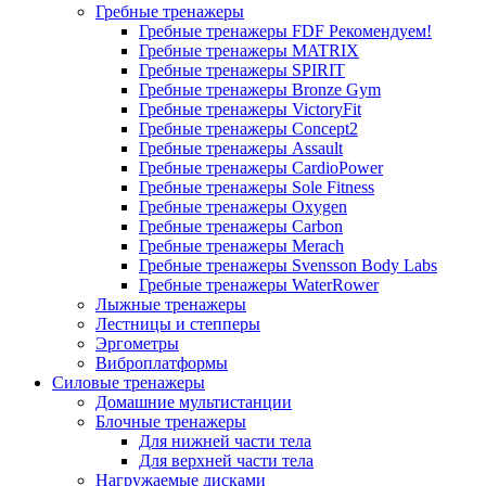
Гребные тренажеры
Гребные тренажеры FDF
Рекомендуем!
Гребные тренажеры MATRIX
Гребные тренажеры SPIRIT
Гребные тренажеры Bronze Gym
Гребные тренажеры VictoryFit
Гребные тренажеры Concept2
Гребные тренажеры Assault
Гребные тренажеры CardioPower
Гребные тренажеры Sole Fitness
Гребные тренажеры Oxygen
Гребные тренажеры Carbon
Гребные тренажеры Merach
Гребные тренажеры Svensson Body Labs
Гребные тренажеры WaterRower
Лыжные тренажеры
Лестницы и степперы
Эргометры
Виброплатформы
Силовые тренажеры
Домашние мультистанции
Блочные тренажеры
Для нижней части тела
Для верхней части тела
Нагружаемые дисками