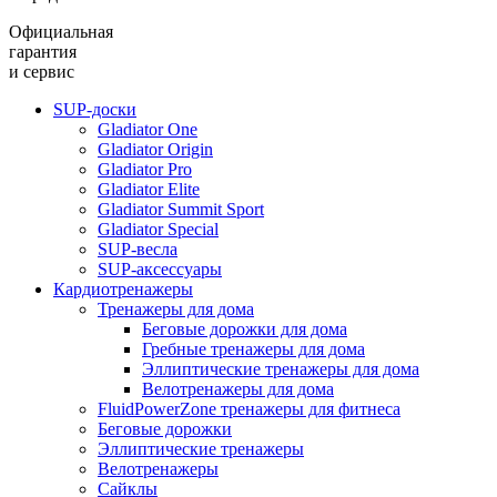
Официальная
гарантия
и сервис
SUP-доски
Gladiator One
Gladiator Origin
Gladiator Pro
Gladiator Elite
Gladiator Summit Sport
Gladiator Special
SUP-весла
SUP-аксессуары
Кардиотренажеры
Тренажеры для дома
Беговые дорожки для дома
Гребные тренажеры для дома
Эллиптические тренажеры для дома
Велотренажеры для дома
FluidPowerZone тренажеры для фитнеса
Беговые дорожки
Эллиптические тренажеры
Велотренажеры
Сайклы