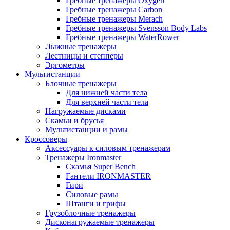
Гребные тренажеры Oxygen
Гребные тренажеры Carbon
Гребные тренажеры Merach
Гребные тренажеры Svensson Body Labs
Гребные тренажеры WaterRower
Лыжные тренажеры
Лестницы и степперы
Эргометры
Мультистанции
Блочные тренажеры
Для нижней части тела
Для верхней части тела
Нагружаемые дисками
Скамьи и брусья
Мультистанции и рамы
Кроссоверы
Аксессуары к силовым тренажерам
Тренажеры Ironmaster
Скамья Super Bench
Гантели IRONMASTER
Гири
Силовые рамы
Штанги и грифы
Грузоблочные тренажеры
Дисконагружаемые тренажеры