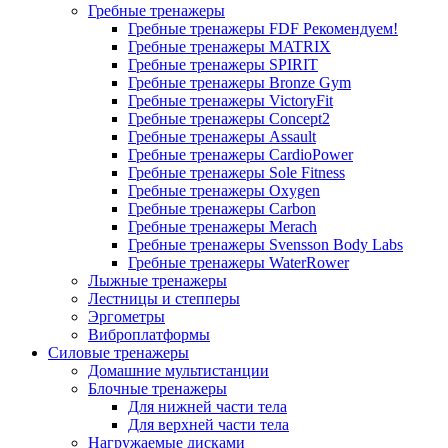
Гребные тренажеры
Гребные тренажеры FDF
Рекомендуем!
Гребные тренажеры MATRIX
Гребные тренажеры SPIRIT
Гребные тренажеры Bronze Gym
Гребные тренажеры VictoryFit
Гребные тренажеры Concept2
Гребные тренажеры Assault
Гребные тренажеры CardioPower
Гребные тренажеры Sole Fitness
Гребные тренажеры Oxygen
Гребные тренажеры Carbon
Гребные тренажеры Merach
Гребные тренажеры Svensson Body Labs
Гребные тренажеры WaterRower
Лыжные тренажеры
Лестницы и степперы
Эргометры
Виброплатформы
Силовые тренажеры
Домашние мультистанции
Блочные тренажеры
Для нижней части тела
Для верхней части тела
Нагружаемые дисками