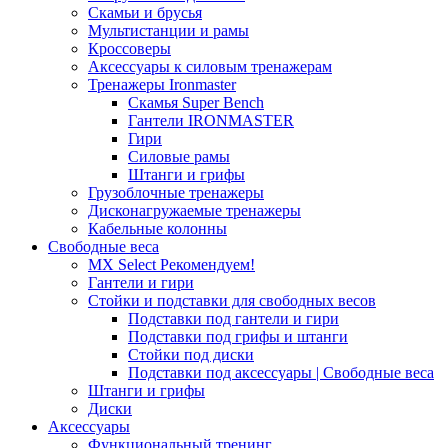
Скамьи и брусья
Мультистанции и рамы
Кроссоверы
Аксессуары к силовым тренажерам
Тренажеры Ironmaster
Скамья Super Bench
Гантели IRONMASTER
Гири
Силовые рамы
Штанги и грифы
Грузоблочные тренажеры
Дисконагружаемые тренажеры
Кабельные колонны
Свободные веса
MX Select
Рекомендуем!
Гантели и гири
Стойки и подставки для свободных весов
Подставки под гантели и гири
Подставки под грифы и штанги
Стойки под диски
Подставки под аксессуары | Свободные веса
Штанги и грифы
Диски
Аксессуары
Функциональный тренинг