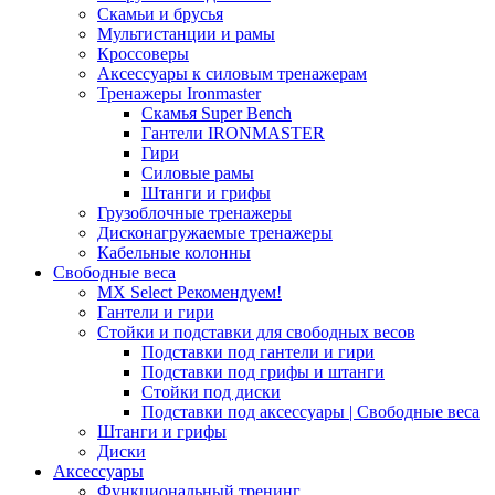
Скамьи и брусья
Мультистанции и рамы
Кроссоверы
Аксессуары к силовым тренажерам
Тренажеры Ironmaster
Скамья Super Bench
Гантели IRONMASTER
Гири
Силовые рамы
Штанги и грифы
Грузоблочные тренажеры
Дисконагружаемые тренажеры
Кабельные колонны
Свободные веса
MX Select
Рекомендуем!
Гантели и гири
Стойки и подставки для свободных весов
Подставки под гантели и гири
Подставки под грифы и штанги
Стойки под диски
Подставки под аксессуары | Свободные веса
Штанги и грифы
Диски
Аксессуары
Функциональный тренинг