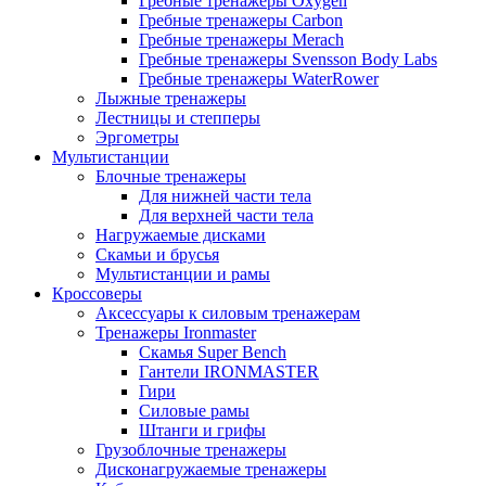
Гребные тренажеры Oxygen
Гребные тренажеры Carbon
Гребные тренажеры Merach
Гребные тренажеры Svensson Body Labs
Гребные тренажеры WaterRower
Лыжные тренажеры
Лестницы и степперы
Эргометры
Мультистанции
Блочные тренажеры
Для нижней части тела
Для верхней части тела
Нагружаемые дисками
Скамьи и брусья
Мультистанции и рамы
Кроссоверы
Аксессуары к силовым тренажерам
Тренажеры Ironmaster
Скамья Super Bench
Гантели IRONMASTER
Гири
Силовые рамы
Штанги и грифы
Грузоблочные тренажеры
Дисконагружаемые тренажеры