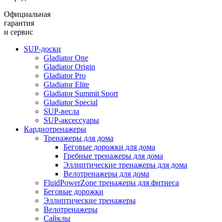
Официальная
гарантия
и сервис
SUP-доски
Gladiator One
Gladiator Origin
Gladiator Pro
Gladiator Elite
Gladiator Summit Sport
Gladiator Special
SUP-весла
SUP-аксессуары
Кардиотренажеры
Тренажеры для дома
Беговые дорожки для дома
Гребные тренажеры для дома
Эллиптические тренажеры для дома
Велотренажеры для дома
FluidPowerZone тренажеры для фитнеса
Беговые дорожки
Эллиптические тренажеры
Велотренажеры
Сайклы