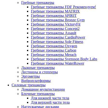
Гребные тренажеры
Гребные тренажеры FDF
Рекомендуем!
Гребные тренажеры MATRIX
Гребные тренажеры SPIRIT
Гребные тренажеры Bronze Gym
Гребные тренажеры VictoryFit
Гребные тренажеры Concept2
Гребные тренажеры Assault
Гребные тренажеры CardioPower
Гребные тренажеры Sole Fitness
Гребные тренажеры Oxygen
Гребные тренажеры Carbon
Гребные тренажеры Merach
Гребные тренажеры Svensson Body Labs
Гребные тренажеры WaterRower
Лыжные тренажеры
Лестницы и степперы
Эргометры
Виброплатформы
Силовые тренажеры
Домашние мультистанции
Блочные тренажеры
Для нижней части тела
Для верхней части тела
Нагружаемые дисками