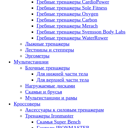
Гребные тренажеры CardioPower
Гребные тренажеры Sole Fitness
Гребные тренажеры Oxygen
Гребные тренажеры Carbon
Гребные тренажеры Merach
Гребные тренажеры Svensson Body Labs
Гребные тренажеры WaterRower
Лыжные тренажеры
Лестницы и степперы
Эргометры
Мультистанции
Блочные тренажеры
Для нижней части тела
Для верхней части тела
Нагружаемые дисками
Скамьи и брусья
Мультистанции и рамы
Кроссоверы
Аксессуары к силовым тренажерам
Тренажеры Ironmaster
Скамья Super Bench
Гантели IRONMASTER