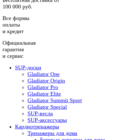
Бесплатная доставка от
100 000 руб.
Все формы
оплаты
и кредит
Официальная
гарантия
и сервис
SUP-доски
Gladiator One
Gladiator Origin
Gladiator Pro
Gladiator Elite
Gladiator Summit Sport
Gladiator Special
SUP-весла
SUP-аксессуары
Кардиотренажеры
Тренажеры для дома
Беговые дорожки для дома