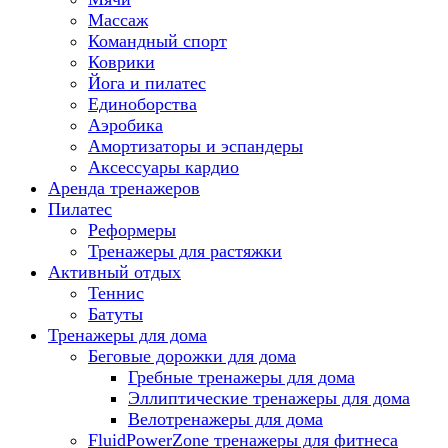
Массаж
Командный спорт
Коврики
Йога и пилатес
Единоборства
Аэробика
Амортизаторы и эспандеры
Аксессуары кардио
Аренда тренажеров
Пилатес
Реформеры
Тренажеры для растяжки
Активный отдых
Теннис
Батуты
Тренажеры для дома
Беговые дорожки для дома
Гребные тренажеры для дома
Эллиптические тренажеры для дома
Велотренажеры для дома
FluidPowerZone тренажеры для фитнеса