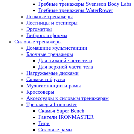
Гребные тренажеры Svensson Body Labs
Гребные тренажеры WaterRower
Лыжные тренажеры
Лестницы и степперы
Эргометры
Виброплатформы
Силовые тренажеры
Домашние мультистанции
Блочные тренажеры
Для нижней части тела
Для верхней части тела
Нагружаемые дисками
Скамьи и брусья
Мультистанции и рамы
Кроссоверы
Аксессуары к силовым тренажерам
Тренажеры Ironmaster
Скамья Super Bench
Гантели IRONMASTER
Гири
Силовые рамы