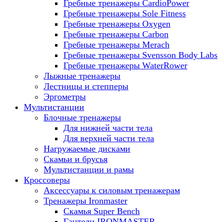
Гребные тренажеры CardioPower
Гребные тренажеры Sole Fitness
Гребные тренажеры Oxygen
Гребные тренажеры Carbon
Гребные тренажеры Merach
Гребные тренажеры Svensson Body Labs
Гребные тренажеры WaterRower
Лыжные тренажеры
Лестницы и степперы
Эргометры
Мультистанции
Блочные тренажеры
Для нижней части тела
Для верхней части тела
Нагружаемые дисками
Скамьи и брусья
Мультистанции и рамы
Кроссоверы
Аксессуары к силовым тренажерам
Тренажеры Ironmaster
Скамья Super Bench
Гантели IRONMASTER