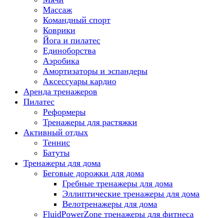
Массаж
Командный спорт
Коврики
Йога и пилатес
Единоборства
Аэробика
Амортизаторы и эспандеры
Аксессуары кардио
Аренда тренажеров
Пилатес
Реформеры
Тренажеры для растяжки
Активный отдых
Теннис
Батуты
Тренажеры для дома
Беговые дорожки для дома
Гребные тренажеры для дома
Эллиптические тренажеры для дома
Велотренажеры для дома
FluidPowerZone тренажеры для фитнеса