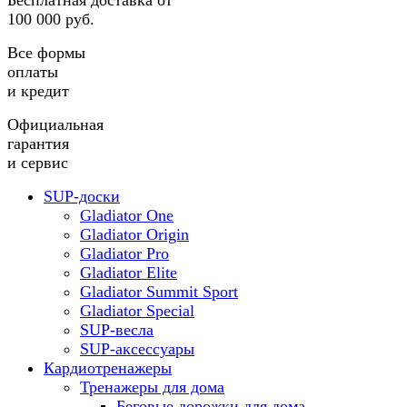
Бесплатная доставка от
100 000 руб.
Все формы
оплаты
и кредит
Официальная
гарантия
и сервис
SUP-доски
Gladiator One
Gladiator Origin
Gladiator Pro
Gladiator Elite
Gladiator Summit Sport
Gladiator Special
SUP-весла
SUP-аксессуары
Кардиотренажеры
Тренажеры для дома
Беговые дорожки для дома