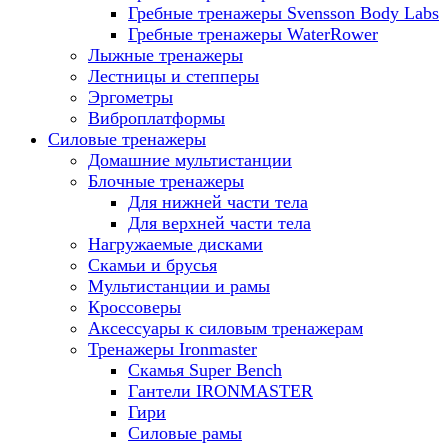
Гребные тренажеры Svensson Body Labs
Гребные тренажеры WaterRower
Лыжные тренажеры
Лестницы и степперы
Эргометры
Виброплатформы
Силовые тренажеры
Домашние мультистанции
Блочные тренажеры
Для нижней части тела
Для верхней части тела
Нагружаемые дисками
Скамьи и брусья
Мультистанции и рамы
Кроссоверы
Аксессуары к силовым тренажерам
Тренажеры Ironmaster
Скамья Super Bench
Гантели IRONMASTER
Гири
Силовые рамы