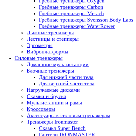
Гребные тренажеры Oxygen
Гребные тренажеры Carbon
Гребные тренажеры Merach
Гребные тренажеры Svensson Body Labs
Гребные тренажеры WaterRower
Лыжные тренажеры
Лестницы и степперы
Эргометры
Виброплатформы
Силовые тренажеры
Домашние мультистанции
Блочные тренажеры
Для нижней части тела
Для верхней части тела
Нагружаемые дисками
Скамьи и брусья
Мультистанции и рамы
Кроссоверы
Аксессуары к силовым тренажерам
Тренажеры Ironmaster
Скамья Super Bench
Гантели IRONMASTER